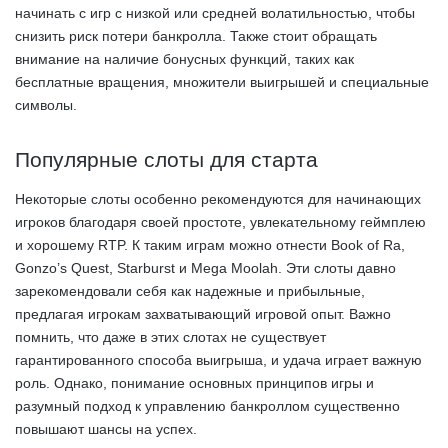
начинать с игр с низкой или средней волатильностью, чтобы
снизить риск потери банкролла. Также стоит обращать
внимание на наличие бонусных функций, таких как
бесплатные вращения, множители выигрышей и специальные
символы.
Популярные слоты для старта
Некоторые слоты особенно рекомендуются для начинающих
игроков благодаря своей простоте, увлекательному геймплею
и хорошему RTP. К таким играм можно отнести Book of Ra,
Gonzo’s Quest, Starburst и Mega Moolah. Эти слоты давно
зарекомендовали себя как надежные и прибыльные,
предлагая игрокам захватывающий игровой опыт. Важно
помнить, что даже в этих слотах не существует
гарантированного способа выигрыша, и удача играет важную
роль. Однако, понимание основных принципов игры и
разумный подход к управлению банкроллом существенно
повышают шансы на успех.