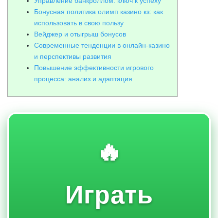
Управление банкроллом: ключ к успеху
Бонусная политика олимп казино кз: как
использовать в свою пользу
Вейджер и отыгрыш бонусов
Современные тенденции в онлайн-казино
и перспективы развития
Повышение эффективности игрового
процесса: анализ и адаптация
🔥
Играть