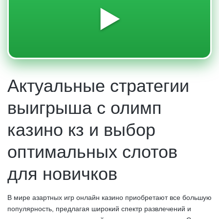
▶️
Актуальные стратегии
выигрыша с олимп
казино кз и выбор
оптимальных слотов
для новичков
В мире азартных игр онлайн казино приобретают все большую
популярность, предлагая широкий спектр развлечений и