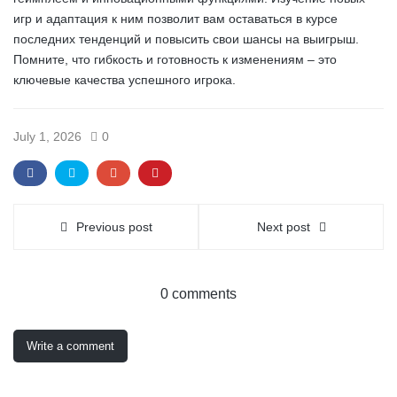
игр и адаптация к ним позволит вам оставаться в курсе
последних тенденций и повысить свои шансы на выигрыш.
Помните, что гибкость и готовность к изменениям – это
ключевые качества успешного игрока.
July 1, 2026
0
Previous post
Next post
0 comments
Write a comment