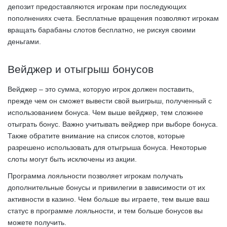
депозит предоставляются игрокам при последующих
пополнениях счета. Бесплатные вращения позволяют игрокам
вращать барабаны слотов бесплатно, не рискуя своими
деньгами.
Вейджер и отыгрыш бонусов
Вейджер – это сумма, которую игрок должен поставить,
прежде чем он сможет вывести свой выигрыш, полученный с
использованием бонуса. Чем выше вейджер, тем сложнее
отыграть бонус. Важно учитывать вейджер при выборе бонуса.
Также обратите внимание на список слотов, которые
разрешено использовать для отыгрыша бонуса. Некоторые
слоты могут быть исключены из акции.
Программа лояльности позволяет игрокам получать
дополнительные бонусы и привилегии в зависимости от их
активности в казино. Чем больше вы играете, тем выше ваш
статус в программе лояльности, и тем больше бонусов вы
можете получить.