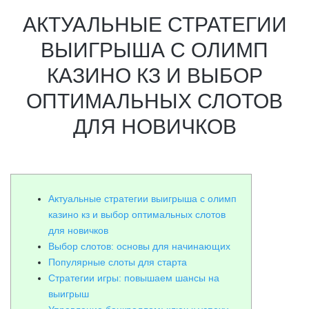
АКТУАЛЬНЫЕ СТРАТЕГИИ
ВЫИГРЫША С ОЛИМП
КАЗИНО КЗ И ВЫБОР
ОПТИМАЛЬНЫХ СЛОТОВ
ДЛЯ НОВИЧКОВ
Актуальные стратегии выигрыша с олимп
казино кз и выбор оптимальных слотов
для новичков
Выбор слотов: основы для начинающих
Популярные слоты для старта
Стратегии игры: повышаем шансы на
выигрыш