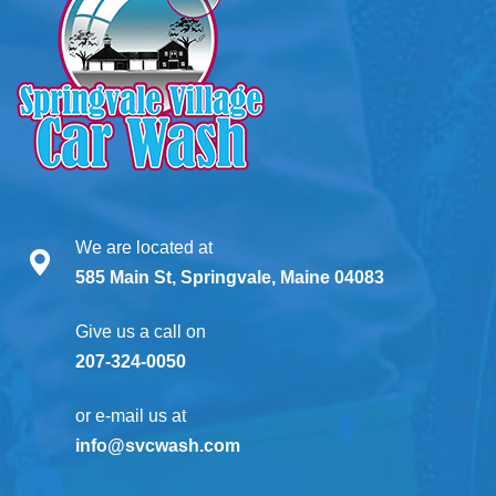
We are located at
585 Main St, Springvale, Maine 04083
Give us a call on
207-324-0050
or e-mail us at
info@svcwash.com