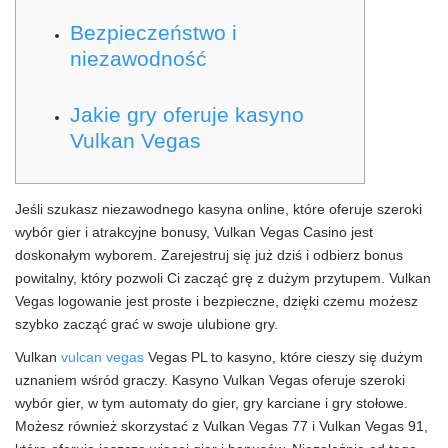
Bezpieczeństwo i
niezawodność
Jakie gry oferuje kasyno
Vulkan Vegas
Jeśli szukasz niezawodnego kasyna online, które oferuje szeroki
wybór gier i atrakcyjne bonusy, Vulkan Vegas Casino jest
doskonałym wyborem. Zarejestruj się już dziś i odbierz bonus
powitalny, który pozwoli Ci zacząć grę z dużym przytupem. Vulkan
Vegas logowanie jest proste i bezpieczne, dzięki czemu możesz
szybko zacząć grać w swoje ulubione gry.
Vulkan
vulcan vegas
Vegas PL to kasyno, które cieszy się dużym
uznaniem wśród graczy. Kasyno Vulkan Vegas oferuje szeroki
wybór gier, w tym automaty do gier, gry karciane i gry stołowe.
Możesz również skorzystać z Vulkan Vegas 77 i Vulkan Vegas 91,