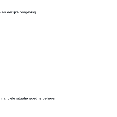
 en eerlijke omgeving.
 financiële situatie goed te beheren.