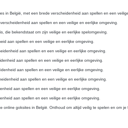
es in België, met een brede verscheidenheid aan spellen en een veilige
erscheidenheid aan spellen en een veilige en eerlijke omgeving.
s, die bekendstaat om zijn veilige en eerlijke spelomgeving.
eid aan spellen en een veilige en eerlijke omgeving.
eidenheid aan spellen en een veilige en eerlijke omgeving.
denheid aan spellen en een veilige en eerlijke omgeving.
denheid aan spellen en een veilige en eerlijke omgeving.
eidenheid aan spellen en een veilige en eerlijke omgeving.
enheid aan spellen en een veilige en eerlijke omgeving.
enheid aan spellen en een veilige en eerlijke omgeving.
te online goksites in België. Onthoud om altijd veilig te spelen en om je