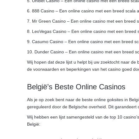
5. Unibet Casino – Een online casino met een breed scala
6. 888 Casino – Een online casino met een breed scala a
7. Mr Green Casino – Een online casino met een breed sc
8. LeoVegas Casino – Een online casino met een breed sc
9. Casumo Casino – Een online casino met een breed sca
10. Dunder Casino – Een online casino met een breed sca
Wij hopen dat deze lijst u helpt bij uw zoektocht naar de
de voorwaarden en beperkingen van het casino goed door 
België’s Beste Online Casinos
Als je op zoek bent naar de beste online goksites in Belg
gereguleerd door de Belgische overheid. Dit garandeert dat
Wij hebben een lijst samengesteld van de top 10 casino’s 
België: