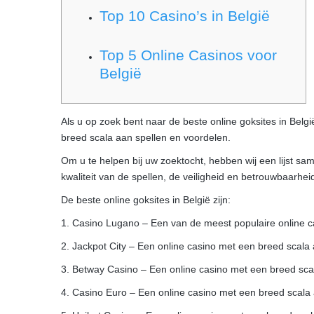
Top 10 Casino’s in België
Top 5 Online Casinos voor
België
Als u op zoek bent naar de beste online goksites in België,
breed scala aan spellen en voordelen.
Om u te helpen bij uw zoektocht, hebben wij een lijst sa
kwaliteit van de spellen, de veiligheid en betrouwbaarh
De beste online goksites in België zijn:
1. Casino Lugano – Een van de meest populaire online ca
2. Jackpot City – Een online casino met een breed scala 
3. Betway Casino – Een online casino met een breed scal
4. Casino Euro – Een online casino met een breed scala 