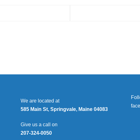
Fol
We are located at
fac
585 Main St, Springvale, Maine 04083
Give us a call on
207-324-0050