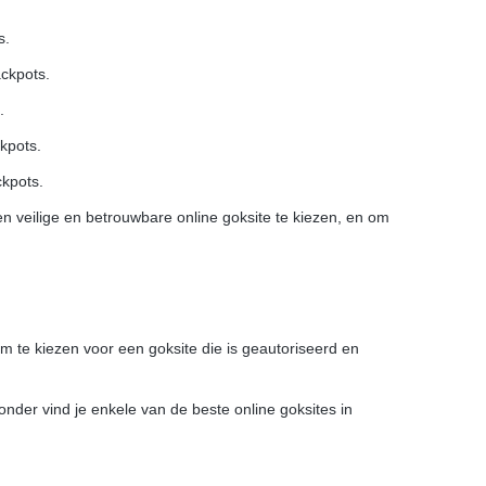
s.
ackpots.
.
kpots.
ckpots.
een veilige en betrouwbare online goksite te kiezen, en om
om te kiezen voor een goksite die is geautoriseerd en
onder vind je enkele van de beste online goksites in