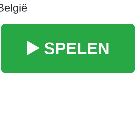
België
▶️ SPELEN