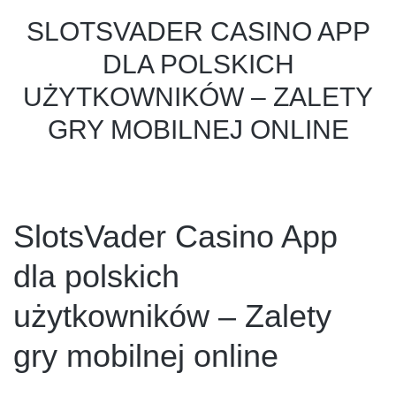
SLOTSVADER CASINO APP
DLA POLSKICH
UŻYTKOWNIKÓW – ZALETY
GRY MOBILNEJ ONLINE
SlotsVader Casino App
dla polskich
użytkowników – Zalety
gry mobilnej online