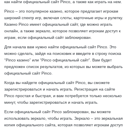
как найти официальный сайт Pinco, а также как играть на нем.
Pinco – это популярное казино, которое предлагает игрокам
широкий спектр игр, включая слоты, карточные игры и рулетку.
Казино Pinco имеет официальный сайт, где можно играть
онлайн, а также зеркало, которое позволяет игрокам доступ к
играм, если официальный сайт заблокирован.
Для начала вам нужно найти официальный сайт Pinco. Это
можно сделать, зайдя на поисковик и введите в строку поиска
“Pinco казино” или “Pinco официальный сайт”. Вам будет
предложен список результатов, из которых вы можете выбрать
официальный сайт Pinco.
Когда вы найдете официальный сайт Pinco, вы сможете
зарегистрироваться и начать играть. Регистрация на сайте
Pinco простая и быстрая, и вам потребуется только несколько
минут, чтобы зарегистрироваться и начать играть.
Если официальный сайт Pinco заблокирован, вы можете
использовать зеркало, чтобы играть. Зеркало – это зеркальная
копия официального сайта, которая позволяет игрокам доступ