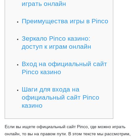
играть онлайн
Преимущества игры в Pinco
Зеркало Pinco казино:
доступ к играм онлайн
Вход на официальный сайт
Pinco казино
Шаги для входа на
официальный сайт Pinco
казино
Если вы ищете официальный сайт Pinco, где можно играть
онлайн, то вы на правом пути. В этом тексте мы рассмотрим,