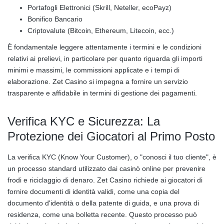
Portafogli Elettronici (Skrill, Neteller, ecoPayz)
Bonifico Bancario
Criptovalute (Bitcoin, Ethereum, Litecoin, ecc.)
È fondamentale leggere attentamente i termini e le condizioni
relativi ai prelievi, in particolare per quanto riguarda gli importi
minimi e massimi, le commissioni applicate e i tempi di
elaborazione. Zet Casino si impegna a fornire un servizio
trasparente e affidabile in termini di gestione dei pagamenti.
Verifica KYC e Sicurezza: La
Protezione dei Giocatori al Primo Posto
La verifica KYC (Know Your Customer), o "conosci il tuo cliente", è
un processo standard utilizzato dai casinò online per prevenire
frodi e riciclaggio di denaro. Zet Casino richiede ai giocatori di
fornire documenti di identità validi, come una copia del
documento d'identità o della patente di guida, e una prova di
residenza, come una bolletta recente. Questo processo può