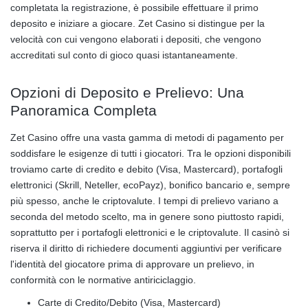
completata la registrazione, è possibile effettuare il primo
deposito e iniziare a giocare. Zet Casino si distingue per la
velocità con cui vengono elaborati i depositi, che vengono
accreditati sul conto di gioco quasi istantaneamente.
Opzioni di Deposito e Prelievo: Una
Panoramica Completa
Zet Casino offre una vasta gamma di metodi di pagamento per
soddisfare le esigenze di tutti i giocatori. Tra le opzioni disponibili
troviamo carte di credito e debito (Visa, Mastercard), portafogli
elettronici (Skrill, Neteller, ecoPayz), bonifico bancario e, sempre
più spesso, anche le criptovalute. I tempi di prelievo variano a
seconda del metodo scelto, ma in genere sono piuttosto rapidi,
soprattutto per i portafogli elettronici e le criptovalute. Il casinò si
riserva il diritto di richiedere documenti aggiuntivi per verificare
l'identità del giocatore prima di approvare un prelievo, in
conformità con le normative antiriciclaggio.
Carte di Credito/Debito (Visa, Mastercard)