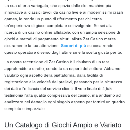
La sua offerta variegata, che spazia dalle slot machine più
innovative ai classici tavoli da casinò live e ai modernissimi crash
games, lo rende un punto di riferimento per chi cerca
un'esperienza di gioco completa e coinvolgente. Se sei alla
ricerca di un casinò online affidabile, con un'ampia selezione di
giochi e metodi di pagamento sicuri, allora Zet Casino merita
sicuramente la tua attenzione.
Scopri di più
su cosa rende
questo operatore diverso dagli altri e se è la scelta giusta per te.
La nostra recensione di Zet Casino è il risultato di un test
approfondito e diretto, condotto da esperti del settore. Abbiamo
valutato ogni aspetto della piattaforma, dalla facilità di
registrazione alla velocità dei prelievi, passando per la sicurezza
dei dati e l'efficacia del servizio clienti. Il voto finale di 4,5/5
testimonia l'alta qualità complessiva del casinò, ma andiamo ad
analizzare nel dettaglio ogni singolo aspetto per fornirti un quadro
completo e imparziale.
Un Catalogo di Giochi Ampio e Variato