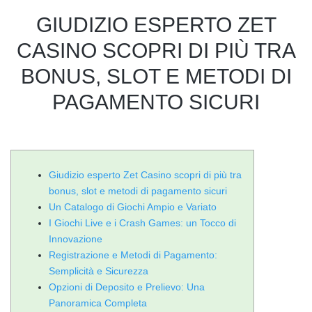
GIUDIZIO ESPERTO ZET
CASINO SCOPRI DI PIÙ TRA
BONUS, SLOT E METODI DI
PAGAMENTO SICURI
Giudizio esperto Zet Casino scopri di più tra
bonus, slot e metodi di pagamento sicuri
Un Catalogo di Giochi Ampio e Variato
I Giochi Live e i Crash Games: un Tocco di
Innovazione
Registrazione e Metodi di Pagamento:
Semplicità e Sicurezza
Opzioni di Deposito e Prelievo: Una
Panoramica Completa