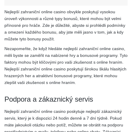
Nejlepší zahraniční online casino obvykle poskytují vysokou
úroveň výkonnosti a různé typy bonusů, které mohou být velmi
přínosné pro hráče. Zde je důležité, abyste si prohlédli podmínky
a omezení každého bonusu, aby jste měli jasno v tom, jak a kdy
můžete tyto bonusy použít.
Nezapomeňte, že když hledáte nejlepší zahraniční online casino,
měli byste se zaměřit na nabízené hry a bonusové programy. Tyto
faktory mohou být klíčovými pro vaši zkušenost s online hraním.
Nejlepší zahraniční online casino poskytují širokou škálu hlasitých
hrazených her a atraktivní bonusové programy, které mohou
zlepšit vaši zkušenost s online hraním.
Podpora a zákaznický servis
Nejlepší zahraniční online casino poskytuje nejlepší zákaznický
servis, který je k dispozici 24 hodin denně a 7 dní týdně. Pokud
máte jakoukoli otázku nebo potíž, můžete se obrátit na podporu
prostřednictvím e-mailu, telefonu nebo online chatu. Zákazníci