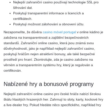
Nejlepší zahraniční casino používají technologie SSL pro
šifrování dat.
Poskytují transparentní informace o licencích a
certifikátech.
Poskytují možnost zálohování a obnovení účtu.
Nezapomeňte, že důvěra
casino móvel portugal
v online kádino je
založena na transparentnosti a zajištění bezpečnostních
standardů. Zahraniční online casino, která jsou známá svou
důvěryhodností, jako je například nejlepší zahraniční casino,
poskytují hráčům nejen atraktivní bonusy, ale také bezpečné
prostředí pro hraní. Zkontrolujte, zda je casino založeno na
věrném a transparentním systému hry, který je regulován a
certifikován.
Nabízené hry a bonusové programy
Nejlepší zahraniční online casino pro české hráče nabízí širokou
škálu hlasitých hrazených her. Zahrnují to sloty, karty, kockové hry
a live-dealer hry. Pokud hledáte něco specifického, například hry