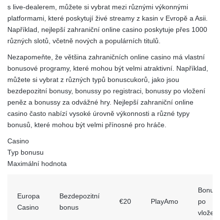
s live-dealerem, můžete si vybrat mezi různými výkonnými
platformami, které poskytují živé streamy z kasin v Evropě a Asii.
Například, nejlepší zahraniční online casino poskytuje přes 1000
různých slotů, včetně nových a populárních titulů.
Nezapomeňte, že většina zahraničních online casino má vlastní
bonusové programy, které mohou být velmi atraktivní. Například,
můžete si vybrat z různých typů bonuscukorů, jako jsou
bezdepozitní bonusy, bonussy po registraci, bonussy po vložení
peněz a bonussy za odvážné hry. Nejlepší zahraniční online
casino často nabízí vysoké úrovně výkonnosti a různé typy
bonusů, které mohou být velmi přínosné pro hráče.
Casino
Typ bonusu
Maximální hodnota
Bonus
Europa
Bezdepozitní
€20
PlayAmo
po
Casino
bonus
vložení