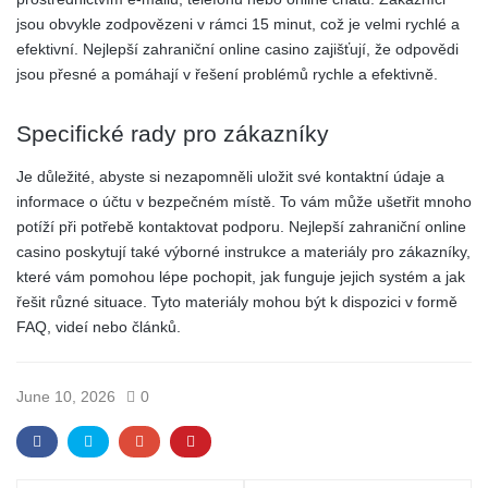
jsou obvykle zodpovězeni v rámci 15 minut, což je velmi rychlé a
efektivní. Nejlepší zahraniční online casino zajišťují, že odpovědi
jsou přesné a pomáhají v řešení problémů rychle a efektivně.
Specifické rady pro zákazníky
Je důležité, abyste si nezapomněli uložit své kontaktní údaje a
informace o účtu v bezpečném místě. To vám může ušetřit mnoho
potíží při potřebě kontaktovat podporu. Nejlepší zahraniční online
casino poskytují také výborné instrukce a materiály pro zákazníky,
které vám pomohou lépe pochopit, jak funguje jejich systém a jak
řešit různé situace. Tyto materiály mohou být k dispozici v formě
FAQ, videí nebo článků.
June 10, 2026
0