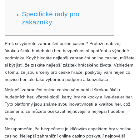
Specifické rady pro
zákazníky
Proč si vyberete zahraniční online casino? Protože nabízejí
širokou škálu hudebních her, bezpečnostní opatření a výhodné
podmínky. Když hledáte nejlepší zahraniční online casino, můžete
si být jisti, že získáte nejlepší zážitek hráčského života. Vzhledem
k tomu, že jsou určeny pro české hráče, poskytují vám nejen co
nejvíce her, ale také výbornou podporu a konzultace.
Nejlepší zahraniční online casino vám nabízí širokou škálu
hudebních her, včetně slotů, karty, hry na kocky a live-dealer her.
Tyto platformy jsou známé svou inovativností a kvalitou her, což
znamená, že můžete očekávat nejnovější a nejlepší hudební
herky.
Nezapomeňte, že bezpečnost je klíčovým aspektem hry v online
casino. Nejlepší zahraniční online casino poskytují nejnovější