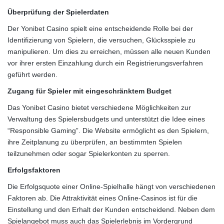
Überprüfung der Spielerdaten
Der Yonibet Casino spielt eine entscheidende Rolle bei der
Identifizierung von Spielern, die versuchen, Glücksspiele zu
manipulieren. Um dies zu erreichen, müssen alle neuen Kunden
vor ihrer ersten Einzahlung durch ein Registrierungsverfahren
geführt werden.
Zugang für Spieler mit eingeschränktem Budget
Das Yonibet Casino bietet verschiedene Möglichkeiten zur
Verwaltung des Spielersbudgets und unterstützt die Idee eines
“Responsible Gaming”. Die Website ermöglicht es den Spielern,
ihre Zeitplanung zu überprüfen, an bestimmten Spielen
teilzunehmen oder sogar Spielerkonten zu sperren.
Erfolgsfaktoren
Die Erfolgsquote einer Online-Spielhalle hängt von verschiedenen
Faktoren ab. Die Attraktivität eines Online-Casinos ist für die
Einstellung und den Erhalt der Kunden entscheidend. Neben dem
Spielangebot muss auch das Spielerlebnis im Vordergrund