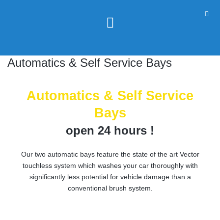
Automatics & Self Service Bays
Automatics & Self Service
Bays
open 24 hours !
Our two automatic bays feature the state of the art Vector
touchless system which washes your car thoroughly with
significantly less potential for vehicle damage than a
conventional brush system.