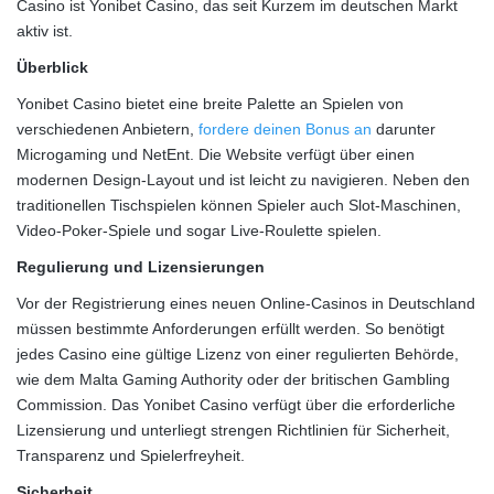
Casino ist Yonibet Casino, das seit Kurzem im deutschen Markt
aktiv ist.
Überblick
Yonibet Casino bietet eine breite Palette an Spielen von
verschiedenen Anbietern,
fordere deinen Bonus an
darunter
Microgaming und NetEnt. Die Website verfügt über einen
modernen Design-Layout und ist leicht zu navigieren. Neben den
traditionellen Tischspielen können Spieler auch Slot-Maschinen,
Video-Poker-Spiele und sogar Live-Roulette spielen.
Regulierung und Lizensierungen
Vor der Registrierung eines neuen Online-Casinos in Deutschland
müssen bestimmte Anforderungen erfüllt werden. So benötigt
jedes Casino eine gültige Lizenz von einer regulierten Behörde,
wie dem Malta Gaming Authority oder der britischen Gambling
Commission. Das Yonibet Casino verfügt über die erforderliche
Lizensierung und unterliegt strengen Richtlinien für Sicherheit,
Transparenz und Spielerfreyheit.
Sicherheit