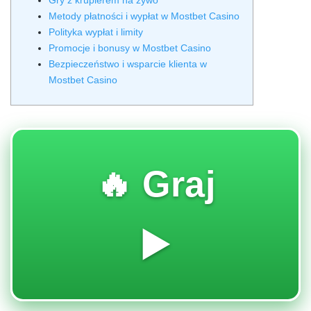
Gry z krupierem na żywo
Metody płatności i wypłat w Mostbet Casino
Polityka wypłat i limity
Promocje i bonusy w Mostbet Casino
Bezpieczeństwo i wsparcie klienta w
Mostbet Casino
🔥 Graj
▶️