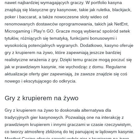
nawet najbardziej wymagających graczy. W portfolio kasyna
znajdują się klasyczne gry kasynowe, takie jak ruletka, blackjack,
poker i baccarat, a także nowoczesne sloty wideo od
renomowanych dostawców oprogramowania, takich jak NetEnt,
Microgaming i Play'n GO. Gracze mogą wybierać spośród setek
tytułów, różniących się tematyką, funkcjami bonusowymi i
wysokością potencjalnych wygranych. Dodatkowo, kasyno oferuje
gry z krupierem na żywo, które zapewniają jeszcze bardziej
realistyczne wrażenia z gry. Dzięki temu gracze mogą poczuć się
jak w prawdziwym kasynie, nie wychodząc z domu. Regularne
aktualizacje oferty gier zapewniają, że zawsze znajdzie się coś
nowego i ekscytującego do odkrycia.
Gry z krupierem na żywo
Gry z krupierem na żywo to doskonała alternatywa dla
tradycyjnych gier kasynowych. Pozwalają one na interakcję z
prawdziwym krupierem i innymi graczami w czasie rzeczywistym,
co tworzy atmosferę zbliżoną do tej panującej w lądowym kasynie.
Mostbet Casino oferuje szeroki wybór gier z krupierem na żywo,