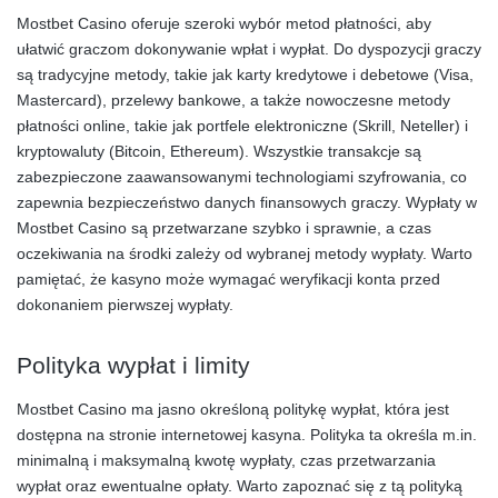
Mostbet Casino oferuje szeroki wybór metod płatności, aby
ułatwić graczom dokonywanie wpłat i wypłat. Do dyspozycji graczy
są tradycyjne metody, takie jak karty kredytowe i debetowe (Visa,
Mastercard), przelewy bankowe, a także nowoczesne metody
płatności online, takie jak portfele elektroniczne (Skrill, Neteller) i
kryptowaluty (Bitcoin, Ethereum). Wszystkie transakcje są
zabezpieczone zaawansowanymi technologiami szyfrowania, co
zapewnia bezpieczeństwo danych finansowych graczy. Wypłaty w
Mostbet Casino są przetwarzane szybko i sprawnie, a czas
oczekiwania na środki zależy od wybranej metody wypłaty. Warto
pamiętać, że kasyno może wymagać weryfikacji konta przed
dokonaniem pierwszej wypłaty.
Polityka wypłat i limity
Mostbet Casino ma jasno określoną politykę wypłat, która jest
dostępna na stronie internetowej kasyna. Polityka ta określa m.in.
minimalną i maksymalną kwotę wypłaty, czas przetwarzania
wypłat oraz ewentualne opłaty. Warto zapoznać się z tą polityką