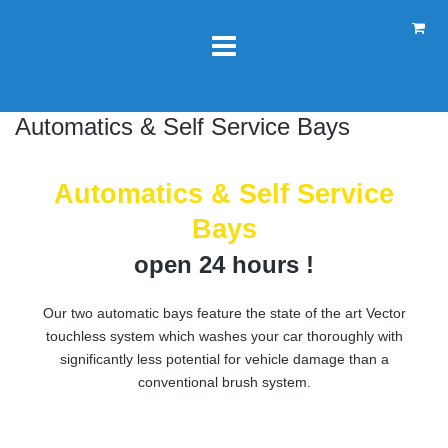
Automatics & Self Service Bays
Automatics & Self Service
Bays
open 24 hours !
Our two automatic bays feature the state of the art Vector
touchless system which washes your car thoroughly with
significantly less potential for vehicle damage than a
conventional brush system.