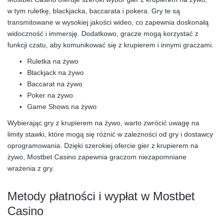
w tym ruletkę, blackjacka, baccarata i pokera. Gry te są
transmitowane w wysokiej jakości wideo, co zapewnia doskonałą
widoczność i immersję. Dodatkowo, gracze mogą korzystać z
funkcji czatu, aby komunikować się z krupierem i innymi graczami.
Ruletka na żywo
Blackjack na żywo
Baccarat na żywo
Poker na żywo
Game Shows na żywo
Wybierając gry z krupierem na żywo, warto zwrócić uwagę na
limity stawki, które mogą się różnić w zależności od gry i dostawcy
oprogramowania. Dzięki szerokiej ofercie gier z krupierem na
żywo, Mostbet Casino zapewnia graczom niezapomniane
wrażenia z gry.
Metody płatności i wypłat w Mostbet
Casino