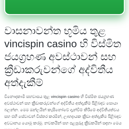
වාසනාවන්ත භූමිය තුළ
vincispin casino හි විස්මිත
ජයග්‍රහණ අවස්ථාවන් සහ
ක්‍රීඩාකරුවන්ගේ අද්විතීය
අත්දැකීම්
විනොදකාමී සහවාසය තුළ vincispin casino හි විස්මිත ජයග්‍රහණ
අවස්ථාවන් සහ ක්‍රීඩාකරුවන්ගේ අද්විතීය අත්දැකීම් පිළිබඳව සොයා
බලන්න. මෙම ඔන්ලයින් කැසිනෝවේ දැන්වීම් කිරීමේ අද්විතීයත්වය
සහ එහි සේවාවන් විස්තර කරමින්, ලාභදායක ක්‍රීඩා අත්දැකීම පිළිබඳව
අවධානය යොමු කරමු. නවකයින් සහ පළපුරුද ක්‍රීඩකයින් සඳහා මෙය