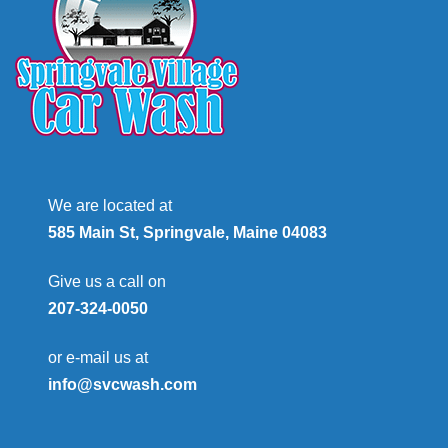
We are located at
585 Main St, Springvale, Maine 04083
Give us a call on
207-324-0050
or e-mail us at
info@svcwash.com