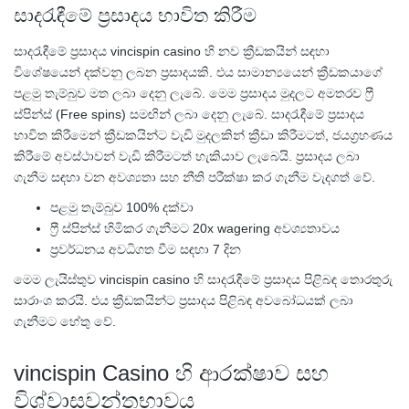
සාදරැඳීමේ ප්‍රසාදය භාවිත කිරීම
සාදරැඳීමේ ප්‍රසාදය vincispin casino හි නව ක්‍රීඩකයින් සඳහා
විශේෂයෙන් දක්වනු ලබන ප්‍රසාදයකි. එය සාමාන්‍යයෙන් ක්‍රීඩකයාගේ
පළමු තැම්බුව මත ලබා දෙනු ලැබේ. මෙම ප්‍රසාදය මුදලට අමතරව ෆ්‍රී
ස්පින්ස් (Free spins) සමඟින් ලබා දෙනු ලැබේ. සාදරැඳීමේ ප්‍රසාදය
භාවිත කිරීමෙන් ක්‍රීඩකයින්ට වැඩි මුදලකින් ක්‍රීඩා කිරීමටත්, ජයග්‍රහණය
කිරීමේ අවස්ථාවන් වැඩි කිරීමටත් හැකියාව ලැබෙයි. ප්‍රසාදය ලබා
ගැනීම සඳහා වන අවශ්‍යතා සහ නීති පරීක්ෂා කර ගැනීම වැදගත් වේ.
පළමු තැම්බුව 100% දක්වා
ෆ්‍රී ස්පින්ස් හිමිකර ගැනීමට 20x wagering අවශ්‍යතාවය
ප්‍රවර්ධනය අවධිගත වීම සඳහා 7 දින
මෙම ලැයිස්තුව vincispin casino හි සාදරැඳීමේ ප්‍රසාදය පිළිබඳ තොරතුරු
සාරාංශ කරයි. එය ක්‍රීඩකයින්ට ප්‍රසාදය පිළිබඳ අවබෝධයක් ලබා
ගැනීමට හේතු වේ.
vincispin Casino හි ආරක්ෂාව සහ
විශ්වාසවන්තභාවය