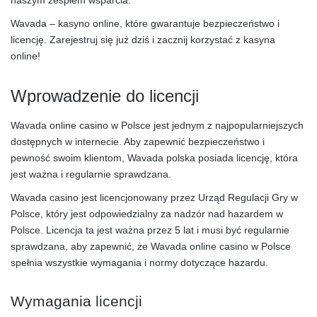
naszym zespłem wsparcia.
Wavada – kasyno online, które gwarantuje bezpieczeństwo i
licencję. Zarejestruj się już dziś i zacznij korzystać z kasyna
online!
Wprowadzenie do licencji
Wavada online casino w Polsce jest jednym z najpopularniejszych
dostępnych w internecie. Aby zapewnić bezpieczeństwo i
pewność swoim klientom, Wavada polska posiada licencję, która
jest ważna i regularnie sprawdzana.
Wavada casino jest licencjonowany przez Urząd Regulacji Gry w
Polsce, który jest odpowiedzialny za nadzór nad hazardem w
Polsce. Licencja ta jest ważna przez 5 lat i musi być regularnie
sprawdzana, aby zapewnić, że Wavada online casino w Polsce
spełnia wszystkie wymagania i normy dotyczące hazardu.
Wymagania licencji