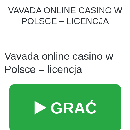
VAVADA ONLINE CASINO W
POLSCE – LICENCJA
Vavada online casino w
Polsce – licencja
▶️ GRAĆ