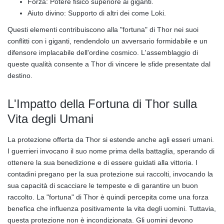
Forza: Potere fisico superiore ai giganti.
Aiuto divino: Supporto di altri dei come Loki.
Questi elementi contribuiscono alla "fortuna" di Thor nei suoi
conflitti con i giganti, rendendolo un avversario formidabile e un
difensore implacabile dell'ordine cosmico. L'assemblaggio di
queste qualità consente a Thor di vincere le sfide presentate dal
destino.
L'Impatto della Fortuna di Thor sulla
Vita degli Umani
La protezione offerta da Thor si estende anche agli esseri umani.
I guerrieri invocano il suo nome prima della battaglia, sperando di
ottenere la sua benedizione e di essere guidati alla vittoria. I
contadini pregano per la sua protezione sui raccolti, invocando la
sua capacità di scacciare le tempeste e di garantire un buon
raccolto. La "fortuna" di Thor è quindi percepita come una forza
benefica che influenza positivamente la vita degli uomini. Tuttavia,
questa protezione non è incondizionata. Gli uomini devono