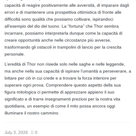
capacità di reagire positivamente alle avversità, di imparare dagli
errori e di mantenere una prospettiva ottimistica di fronte alle
difficoltà sono qualità che possiamo coltivare, ispirandoci
all’esempio del dio del tuono. La “fortuna” che Thor sembra
incarnare, possiamo interpretarla dunque come la capacità di
creare opportunità anche nelle circostanze più avverse,
trasformando gli ostacoli in trampolini di lancio per la crescita
personale.
L’eredità di Thor non risiede solo nelle saghe e nelle leggende,
ma anche nella sua capacità di ispirare l’umanità a perseverare, a
lottare per ciò in cui crede e a trovare la forza interiore per
superare ogni prova. Comprendere questo aspetto della sua
figura mitologica ci permette di apprezzare appieno il suo
significato e di trarre insegnamenti preziosi per la nostra vita
quotidiana, un esempio di come il mito possa ancora oggi
illuminare il nostro cammino.
July 3, 2026
0