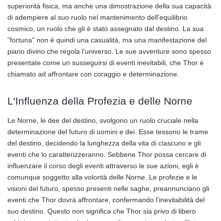
superiorità fisica, ma anche una dimostrazione della sua capacità
di adempiere al suo ruolo nel mantenimento dell'equilibrio
cosmico, un ruolo che gli è stato assegnato dal destino. La sua
"fortuna" non è quindi una casualità, ma una manifestazione del
piano divino che regola l'universo. Le sue avventure sono spesso
presentate come un susseguirsi di eventi inevitabili, che Thor è
chiamato ad affrontare con coraggio e determinazione.
L'Influenza della Profezia e delle Norne
Le Norne, le dee del destino, svolgono un ruolo cruciale nella
determinazione del futuro di uomini e dei. Esse tessono le trame
del destino, decidendo la lunghezza della vita di ciascuno e gli
eventi che lo caratterizzeranno. Sebbene Thor possa cercare di
influenzare il corso degli eventi attraverso le sue azioni, egli è
comunque soggetto alla volontà delle Norne. Le profezie e le
visioni del futuro, spesso presenti nelle saghe, preannunciano gli
eventi che Thor dovrà affrontare, confermando l'inevitabilità del
suo destino. Questo non significa che Thor sia privo di libero