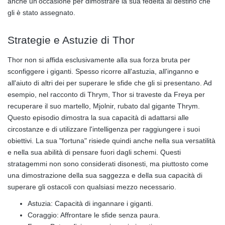
anche un'occasione per dimostrare la sua fedeltà al destino che
gli è stato assegnato.
Strategie e Astuzie di Thor
Thor non si affida esclusivamente alla sua forza bruta per
sconfiggere i giganti. Spesso ricorre all'astuzia, all'inganno e
all'aiuto di altri dei per superare le sfide che gli si presentano. Ad
esempio, nel racconto di Thrym, Thor si traveste da Freya per
recuperare il suo martello, Mjolnir, rubato dal gigante Thrym.
Questo episodio dimostra la sua capacità di adattarsi alle
circostanze e di utilizzare l'intelligenza per raggiungere i suoi
obiettivi. La sua "fortuna" risiede quindi anche nella sua versatilità
e nella sua abilità di pensare fuori dagli schemi. Questi
stratagemmi non sono considerati disonesti, ma piuttosto come
una dimostrazione della sua saggezza e della sua capacità di
superare gli ostacoli con qualsiasi mezzo necessario.
Astuzia: Capacità di ingannare i giganti.
Coraggio: Affrontare le sfide senza paura.