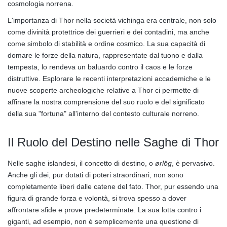
cosmologia norrena.
L'importanza di Thor nella società vichinga era centrale, non solo
come divinità protettrice dei guerrieri e dei contadini, ma anche
come simbolo di stabilità e ordine cosmico. La sua capacità di
domare le forze della natura, rappresentate dal tuono e dalla
tempesta, lo rendeva un baluardo contro il caos e le forze
distruttive. Esplorare le recenti interpretazioni accademiche e le
nuove scoperte archeologiche relative a Thor ci permette di
affinare la nostra comprensione del suo ruolo e del significato
della sua "fortuna" all'interno del contesto culturale norreno.
Il Ruolo del Destino nelle Saghe di Thor
Nelle saghe islandesi, il concetto di destino, o
ørlög
, è pervasivo.
Anche gli dei, pur dotati di poteri straordinari, non sono
completamente liberi dalle catene del fato. Thor, pur essendo una
figura di grande forza e volontà, si trova spesso a dover
affrontare sfide e prove predeterminate. La sua lotta contro i
giganti, ad esempio, non è semplicemente una questione di