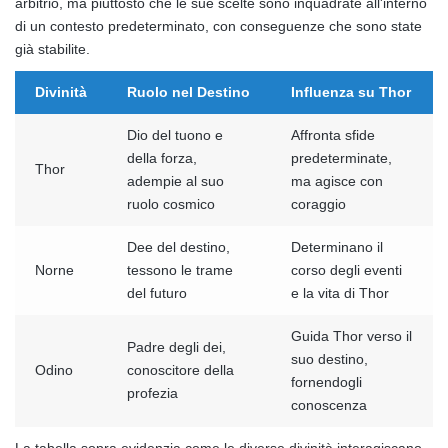
arbitrio, ma piuttosto che le sue scelte sono inquadrate all'interno
di un contesto predeterminato, con conseguenze che sono state
già stabilite.
Divinità
Ruolo nel Destino
Influenza su Thor
Dio del tuono e
Affronta sfide
della forza,
predeterminate,
Thor
adempie al suo
ma agisce con
ruolo cosmico
coraggio
Dee del destino,
Determinano il
Norne
tessono le trame
corso degli eventi
del futuro
e la vita di Thor
Guida Thor verso il
Padre degli dei,
suo destino,
Odino
conoscitore della
fornendogli
profezia
conoscenza