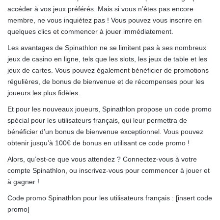
accéder à vos jeux préférés. Mais si vous n’êtes pas encore
membre, ne vous inquiétez pas ! Vous pouvez vous inscrire en
quelques clics et commencer à jouer immédiatement.
Les avantages de Spinathlon ne se limitent pas à ses nombreux
jeux de casino en ligne, tels que les slots, les jeux de table et les
jeux de cartes. Vous pouvez également bénéficier de promotions
régulières, de bonus de bienvenue et de récompenses pour les
joueurs les plus fidèles.
Et pour les nouveaux joueurs, Spinathlon propose un code promo
spécial pour les utilisateurs français, qui leur permettra de
bénéficier d’un bonus de bienvenue exceptionnel. Vous pouvez
obtenir jusqu’à 100€ de bonus en utilisant ce code promo !
Alors, qu’est-ce que vous attendez ? Connectez-vous à votre
compte Spinathlon, ou inscrivez-vous pour commencer à jouer et
à gagner !
Code promo Spinathlon pour les utilisateurs français : [insert code
promo]