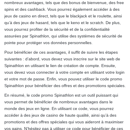
nombreux avantages, tels que des bonus de bienvenue, des free
spins et des cashback. Vous pourrez également accéder à des
jeux de casino en direct, tels que le blackjack et le roulette, ainsi
qu’à des jeux de hasard, tels que le keno et le scratch. De plus,
vous pourrez profiter de la sécurité et de la confidentialité
assurées par Spinathlon, qui utilise des systèmes de sécurité de
pointe pour protéger vos données personnelles.
Pour bénéficier de ces avantages, il suffit de suivre les étapes
suivantes : d’abord, vous devez vous inscrire sur le site web de
Spinathlon en utilisant le lien de création de compte. Ensuite,
vous devez vous connecter à votre compte en utilisant votre login
et votre mot de passe. Enfin, vous pouvez utiliser le code promo
Spinathlon pour bénéficier des offres et des promotions spéciales.
En résumé, le code promo Spinathlon est un outil puissant qui
vous permet de bénéficier de nombreux avantages dans le
monde des jeux en ligne. En utilisant ce code, vous pourrez
accéder à des jeux de casino de haute qualité, ainsi qu’à des
promotions et des offres spéciales qui vous aideront à maximiser
vos gains. N’hésitez pas à utiliser ce code pour bénéficier de ces