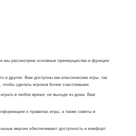
зоре мы рассмотрим основные преимущества и функции
о и другие. Вам доступны как классические игры, так
 чтобы сделать игроков более счастливыми.
играть в любое время, не выходя из дома. Вам
информацию о правилах игры, а также советы и
бильные версии обеспечивают доступность и комфорт