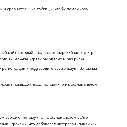
ры и сравнительные таблицы, чтобы помочь вам
ый сайт, который предлагает широкий спектр игр,
dom вы можете играть безопасно и без риска.
регистрации и подтвердите свой аккаунт. Затем вы
о искать покердом вход, потому что на официальном
ом зеркало, потому что на официальном сайте
гими игроками, что добавляет интереса и динамики