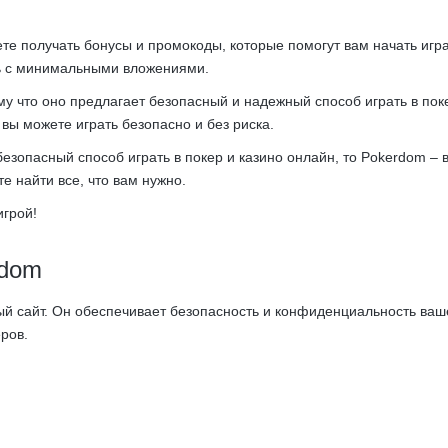
те получать бонусы и промокоды, которые помогут вам начать игр
ть с минимальными вложениями.
му что оно предлагает безопасный и надежный способ играть в пок
вы можете играть безопасно и без риска.
зопасный способ играть в покер и казино онлайн, то Pokerdom – 
 найти все, что вам нужно.
игрой!
rdom
й сайт. Он обеспечивает безопасность и конфиденциальность ваше
ров.