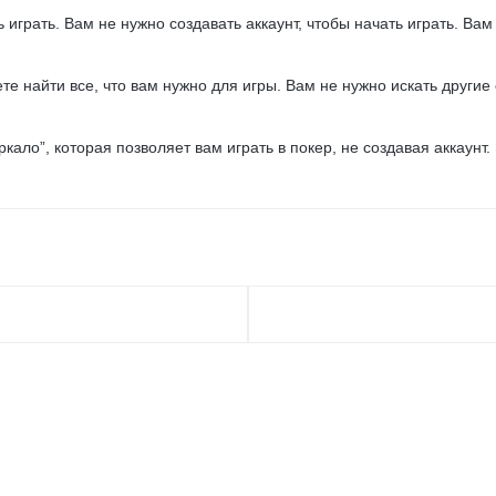
играть. Вам не нужно создавать аккаунт, чтобы начать играть. Вам 
е найти все, что вам нужно для игры. Вам не нужно искать другие с
ало”, которая позволяет вам играть в покер, не создавая аккаунт. 