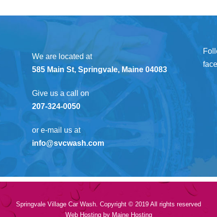
Fol
We are located at
fac
585 Main St, Springvale, Maine 04083
Give us a call on
207-324-0050
or e-mail us at
info@svcwash.com
Springvale Village Car Wash. Copyright © 2019 All rights reserved
Web Hosting by
Maine Hosting