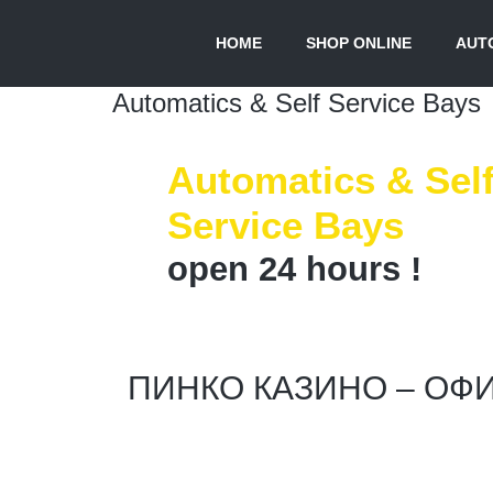
HOME
SHOP ONLINE
AUTO
Automatics & Self Service Bays
Automatics & Sel
Service Bays
open 24 hours !
ПИНКО КАЗИНО – ОФ