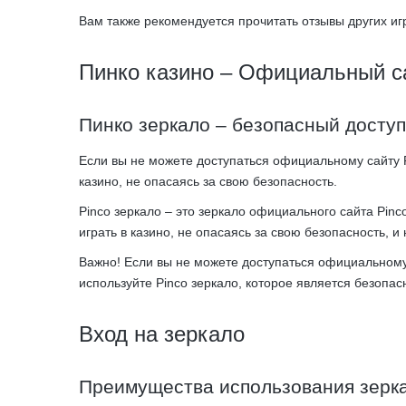
Вам также рекомендуется прочитать отзывы других игро
Пинко казино – Официальный са
Пинко зеркало – безопасный доступ 
Если вы не можете доступаться официальному сайту Pin
казино, не опасаясь за свою безопасность.
Pinco зеркало – это зеркало официального сайта Pinco
играть в казино, не опасаясь за свою безопасность, и
Важно! Если вы не можете доступаться официальному 
используйте Pinco зеркало, которое является безопас
Вход на зеркало
Преимущества использования зерк