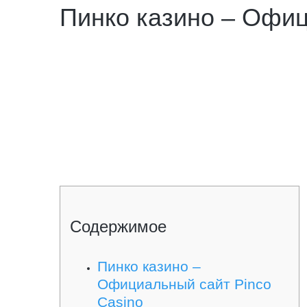
Пинко казино – Офиц
Содержимое
Пинко казино –
Официальный сайт Pinco
Casino