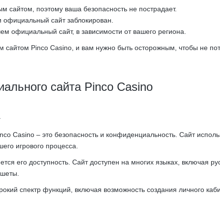
ым сайтом, поэтому ваша безопасность не пострадает.
ли официальный сайт заблокирован.
чем официальный сайт, в зависимости от вашего региона.
 сайтом Pinco Casino, и вам нужно быть осторожным, чтобы не пот
льного сайта Pinco Casino
а
nco Casino – это безопасность и конфиденциальность. Сайт испол
его игрового процесса.
я его доступность. Сайт доступен на многих языках, включая рус
ншеты.
окий спектр функций, включая возможность создания личного каби