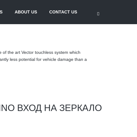
S
ABOUT US
CONTACT US
e of the art Vector touchless system which
antly less potential for vehicle damage than a
NO ВХОД НА ЗЕРКАЛО