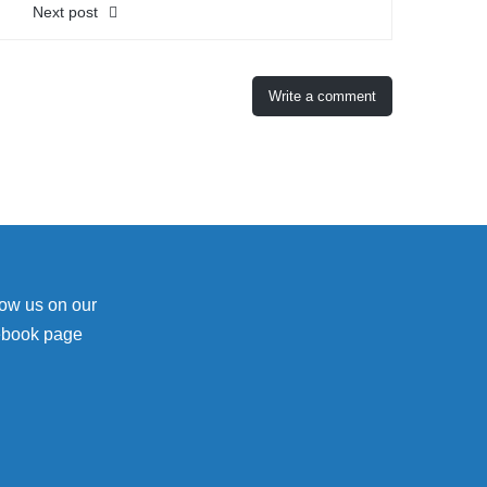
Next post
Write a comment
low us on our
ebook page