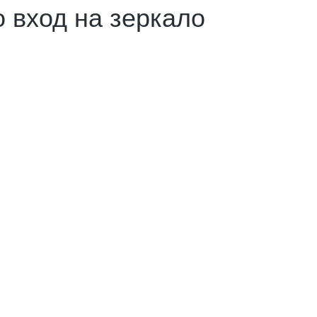
 вход на зеркало