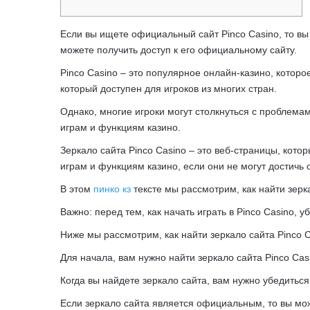
Если вы ищете официальный сайт Pinco Casino, то вы 
можете получить доступ к его официальному сайту.
Pinco Casino – это популярное онлайн-казино, которо
который доступен для игроков из многих стран.
Однако, многие игроки могут столкнуться с проблемам
играм и функциям казино.
Зеркало сайта Pinco Casino – это веб-страницы, кот
играм и функциям казино, если они не могут достичь
В этом
пинко кз
тексте мы рассмотрим, как найти зерка
Важно: перед тем, как начать играть в Pinco Casino, 
Ниже мы рассмотрим, как найти зеркало сайта Pinco C
Для начала, вам нужно найти зеркало сайта Pinco Ca
Когда вы найдете зеркало сайта, вам нужно убедитьс
Если зеркало сайта является официальным, то вы може