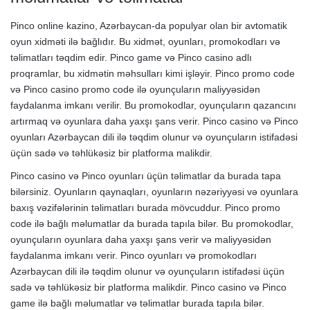
Pinco online kazino, Azərbaycan-da populyar olan bir avtomatik
oyun xidməti ilə bağlıdır. Bu xidmət, oyunları, promokodları və
təlimatları təqdim edir. Pinco game və Pinco casino adlı
proqramlar, bu xidmətin məhsulları kimi işləyir. Pinco promo code
və Pinco casino promo code ilə oyunçuların maliyyəsidən
faydalanma imkanı verilir. Bu promokodlar, oyunçuların qazancını
artırmaq və oyunlara daha yaxşı şans verir. Pinco casino və Pinco
oyunları Azərbaycan dili ilə təqdim olunur və oyunçuların istifadəsi
üçün sadə və təhlükəsiz bir platforma malikdir.
Pinco casino və Pinco oyunları üçün təlimatlar da burada tapa
bilərsiniz. Oyunların qaynaqları, oyunların nəzəriyyəsi və oyunlara
baxış vəzifələrinin təlimatları burada mövcuddur. Pinco promo
code ilə bağlı məlumatlar da burada tapıla bilər. Bu promokodlar,
oyunçuların oyunlara daha yaxşı şans verir və maliyyəsidən
faydalanma imkanı verir. Pinco oyunları və promokodları
Azərbaycan dili ilə təqdim olunur və oyunçuların istifadəsi üçün
sadə və təhlükəsiz bir platforma malikdir. Pinco casino və Pinco
game ilə bağlı məlumatlar və təlimatlar burada tapıla bilər.