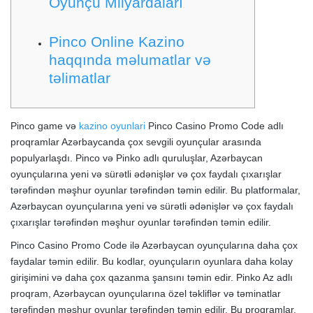
Oyunçu Milyardaları
Pinco Online Kazino
haqqında məlumatlar və
təlimatlar
Pinco game və
kazino oyunlari
Pinco Casino Promo Code adlı
proqramlar Azərbaycanda çox sevgili oyunçular arasında
populyarlaşdı. Pinco və Pinko adlı quruluşlar, Azərbaycan
oyunçularına yeni və sürətli ədənişlər və çox faydalı çıxarışlar
tərəfindən məşhur oyunlar tərəfindən təmin edilir. Bu platformalar,
Azərbaycan oyunçularına yeni və sürətli ədənişlər və çox faydalı
çıxarışlar tərəfindən məşhur oyunlar tərəfindən təmin edilir.
Pinco Casino Promo Code ilə Azərbaycan oyunçularına daha çox
faydalar təmin edilir. Bu kodlar, oyunçuların oyunlara daha kolay
girişimini və daha çox qazanma şansını təmin edir. Pinko Az adlı
proqram, Azərbaycan oyunçularına özel təkliflər və təminatlar
tərəfindən məşhur oyunlar tərəfindən təmin edilir. Bu proqramlar,