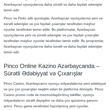
Azərbaycan oyunçularına daha sürətli və daha faydalı ədənişlər
təmin edir.
Pinco və Pinko adlı quruluşlar, Azərbaycan oyunçularına yeni və
sürətli ədənişlər və çox faydalı çıxarışlar tərəfindən məşhur
oyunlar tərəfindən təmin edilir. Bu platformalar, Azərbaycan
oyunçularına yeni və sürətli ədənişlər və çox faydalı çıxarışlar
tərəfindən məşhur oyunlar tərəfindən təmin edilir. Bu proqramlar,
Azərbaycan oyunçularına daha sürətli və daha faydalı ədənişlər
təmin edir.
Pinco Online Kazino Azərbaycanda –
Sürətli Ədəbiyyat və Çıxarışlar
Pinco Casino, Azərbaycanın oyunçu milyardalarına yeni ədəbiyyat
və çox çox çoxarışları təqdim edən bir platforma dönüşdü. Pinco
Casino promo code ilə məzmunlaşdırılmış təkliflər, oyunçu
milyardalarını sürətli dəyişdirir və daha çox qazanma şansını
artırır. Pinco game tərəfindən hazırlanmış yeni oyunlar,