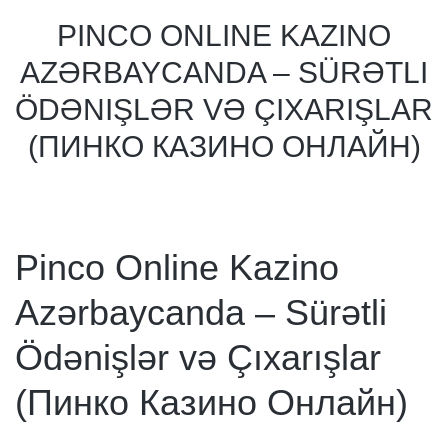
PINCO ONLINE KAZINO
AZƏRBAYCANDA – SÜRƏTLI
ÖDƏNIŞLƏR VƏ ÇIXARIŞLAR
(ПИНКО КАЗИНО ОНЛАЙН)
Pinco Online Kazino
Azərbaycanda – Sürətli
Ödənişlər və Çıxarışlar
(Пинко Казино Онлайн)