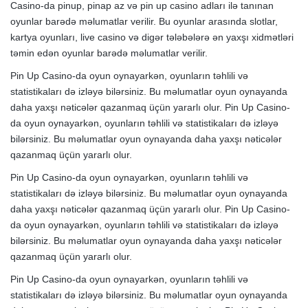
Casino-da pinup, pinap az və pin up casino adları ilə tanınan
oyunlar barədə məlumatlar verilir. Bu oyunlar arasında slotlar,
kartya oyunları, live casino və digər tələbələrə ən yaxşı xidmətləri
təmin edən oyunlar barədə məlumatlar verilir.
Pin Up Casino-da oyun oynayarkən, oyunların təhlili və
statistikaları də izləyə bilərsiniz. Bu məlumatlar oyun oynayanda
daha yaxşı nəticələr qazanmaq üçün yararlı olur. Pin Up Casino-
da oyun oynayarkən, oyunların təhlili və statistikaları də izləyə
bilərsiniz. Bu məlumatlar oyun oynayanda daha yaxşı nəticələr
qazanmaq üçün yararlı olur.
Pin Up Casino-da oyun oynayarkən, oyunların təhlili və
statistikaları də izləyə bilərsiniz. Bu məlumatlar oyun oynayanda
daha yaxşı nəticələr qazanmaq üçün yararlı olur. Pin Up Casino-
da oyun oynayarkən, oyunların təhlili və statistikaları də izləyə
bilərsiniz. Bu məlumatlar oyun oynayanda daha yaxşı nəticələr
qazanmaq üçün yararlı olur.
Pin Up Casino-da oyun oynayarkən, oyunların təhlili və
statistikaları də izləyə bilərsiniz. Bu məlumatlar oyun oynayanda