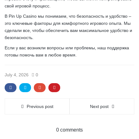
свой игровой процесс.
В Pin Up Casino мы понимаем, что безопасность и удобство –
это ключевые факторы для комфортного игрового опыта. Мы
сделали все, чтобы обеспечить вам максимальное удобство и
безопасность.
Если у вас возникли вопросы или проблемы, наш поддержка
готовы помочь вам в любое время.
July 4, 2026
0
Previous post
Next post
0 comments