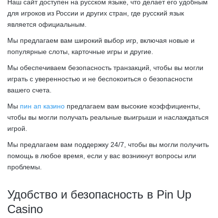
Наш сайт доступен на русском языке, что делает его удобным
для игроков из России и других стран, где русский язык
является официальным.
Мы предлагаем вам широкий выбор игр, включая новые и
популярные слоты, карточные игры и другие.
Мы обеспечиваем безопасность транзакций, чтобы вы могли
играть с уверенностью и не беспокоиться о безопасности
вашего счета.
Мы
пин ап казино
предлагаем вам высокие коэффициенты,
чтобы вы могли получать реальные выигрыши и наслаждаться
игрой.
Мы предлагаем вам поддержку 24/7, чтобы вы могли получить
помощь в любое время, если у вас возникнут вопросы или
проблемы.
Удобство и безопасность в Pin Up
Casino