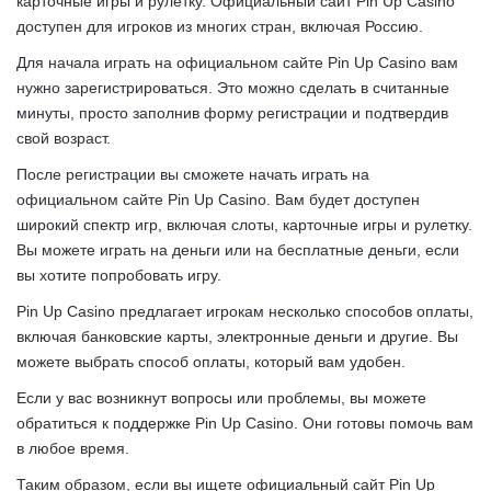
карточные игры и рулетку. Официальный сайт Pin Up Casino
доступен для игроков из многих стран, включая Россию.
Для начала играть на официальном сайте Pin Up Casino вам
нужно зарегистрироваться. Это можно сделать в считанные
минуты, просто заполнив форму регистрации и подтвердив
свой возраст.
После регистрации вы сможете начать играть на
официальном сайте Pin Up Casino. Вам будет доступен
широкий спектр игр, включая слоты, карточные игры и рулетку.
Вы можете играть на деньги или на бесплатные деньги, если
вы хотите попробовать игру.
Pin Up Casino предлагает игрокам несколько способов оплаты,
включая банковские карты, электронные деньги и другие. Вы
можете выбрать способ оплаты, который вам удобен.
Если у вас возникнут вопросы или проблемы, вы можете
обратиться к поддержке Pin Up Casino. Они готовы помочь вам
в любое время.
Таким образом, если вы ищете официальный сайт Pin Up