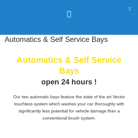
Automatics & Self Service Bays
Automatics & Self Service
Bays
open 24 hours !
Our two automatic bays feature the state of the art Vector
touchless system which washes your car thoroughly with
significantly less potential for vehicle damage than a
conventional brush system.