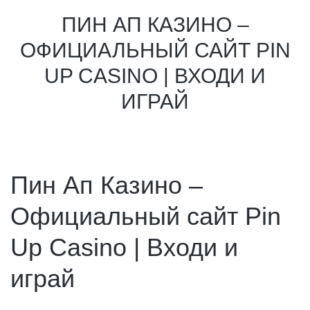
ПИН АП КАЗИНО –
ОФИЦИАЛЬНЫЙ САЙТ PIN
UP CASINO | ВХОДИ И
ИГРАЙ
Пин Ап Казино –
Официальный сайт Pin
Up Casino | Входи и
играй