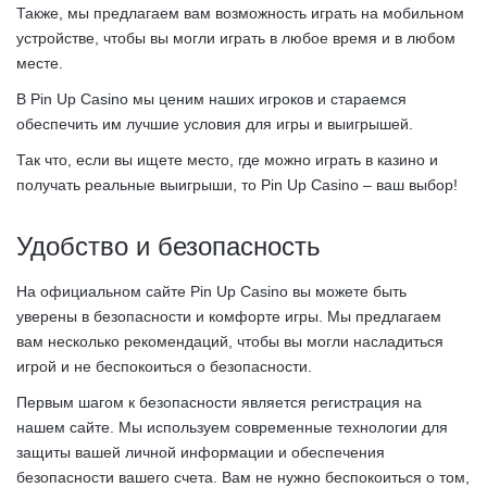
Также, мы предлагаем вам возможность играть на мобильном
устройстве, чтобы вы могли играть в любое время и в любом
месте.
В Pin Up Casino мы ценим наших игроков и стараемся
обеспечить им лучшие условия для игры и выигрышей.
Так что, если вы ищете место, где можно играть в казино и
получать реальные выигрыши, то Pin Up Casino – ваш выбор!
Удобство и безопасность
На официальном сайте Pin Up Casino вы можете быть
уверены в безопасности и комфорте игры. Мы предлагаем
вам несколько рекомендаций, чтобы вы могли насладиться
игрой и не беспокоиться о безопасности.
Первым шагом к безопасности является регистрация на
нашем сайте. Мы используем современные технологии для
защиты вашей личной информации и обеспечения
безопасности вашего счета. Вам не нужно беспокоиться о том,