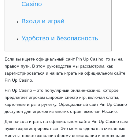
Casino
Входи и играй
Удобство и безопасность
Если вы ищете официальный сайт Pin Up Casino, то вы на
правом пути. В этом руководстве мы рассмотрим, как
зарегистрироваться и начать играть на официальном сайте
Pin Up Casino.
Pin Up Casino – это популярный онлайн-казино, которое
предлагает игрокам широкий спектр игр, включая слоты,
карточные игры и рулетку. Официальный сайт Pin Up Casino
доступен для игроков из многих стран, включая Россию.
Для начала играть на официальном сайте Pin Up Casino вам
нужно зарегистрироваться. Это можно сделать в считанные
минуты, просто заполнив форму регистрации и подтвердив