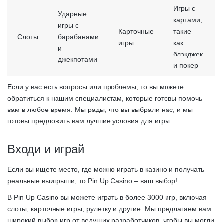
Игры с
Ударные
картами,
игры с
Карточные
такие
Слоты
барабанами
игры
как
и
блэкджек
джекпотами
и покер
Если у вас есть вопросы или проблемы, то вы можете
обратиться к нашим специалистам, которые готовы помочь
вам в любое время. Мы рады, что вы выбрали нас, и мы
готовы предложить вам лучшие условия для игры.
Входи и играй
Если вы ищете место, где можно играть в казино и получать
реальные выигрыши, то Pin Up Casino – ваш выбор!
В Pin Up Casino вы можете играть в более 3000 игр, включая
слоты, карточные игры, рулетку и другие. Мы предлагаем вам
широкий выбор игр от ведущих разработчиков, чтобы вы могли