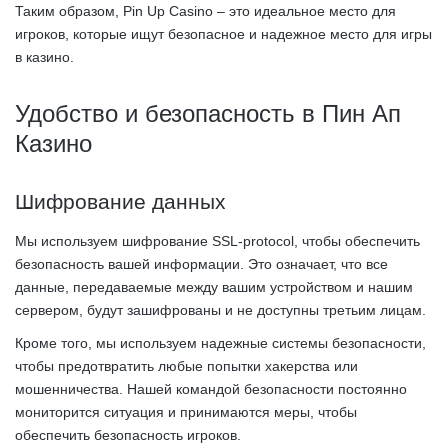
Таким образом, Pin Up Casino – это идеальное место для
игроков, которые ищут безопасное и надежное место для игры
в казино.
Удобство и безопасность в Пин Ап
Казино
Шифрование данных
Мы используем шифрование SSL-protocol, чтобы обеспечить
безопасность вашей информации. Это означает, что все
данные, передаваемые между вашим устройством и нашим
сервером, будут зашифрованы и не доступны третьим лицам.
Кроме того, мы используем надежные системы безопасности,
чтобы предотвратить любые попытки хакерства или
мошенничества. Нашей командой безопасности постоянно
мониторится ситуация и принимаются меры, чтобы
обеспечить безопасность игроков.