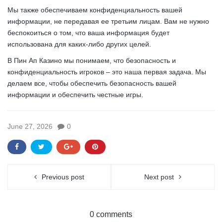
Мы также обеспечиваем конфиденциальность вашей
информации, не передавая ее третьим лицам. Вам не нужно
беспокоиться о том, что ваша информация будет
использована для каких-либо других целей.
В Пин Ап Казино мы понимаем, что безопасность и
конфиденциальность игроков – это наша первая задача. Мы
делаем все, чтобы обеспечить безопасность вашей
информации и обеспечить честные игры.
June 27, 2026
0
Previous post
Next post
0 comments