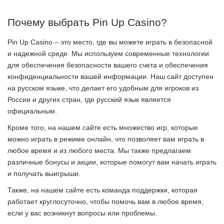
Почему выбрать Pin Up Casino?
Pin Up Casino – это место, где вы можете играть в безопасной
и надежной среде. Мы используем современные технологии
для обеспечения безопасности вашего счета и обеспечения
конфиденциальности вашей информации. Наш сайт доступен
на русском языке, что делает его удобным для игроков из
России и других стран, где русский язык является
официальным.
Кроме того, на нашем сайте есть множество игр, которые
можно играть в режиме онлайн, что позволяет вам играть в
любое время и из любого места. Мы также предлагаем
различные бонусы и акции, которые помогут вам начать играть
и получать выигрыши.
Также, на нашем сайте есть команда поддержки, которая
работает круглосуточно, чтобы помочь вам в любое время,
если у вас возникнут вопросы или проблемы.