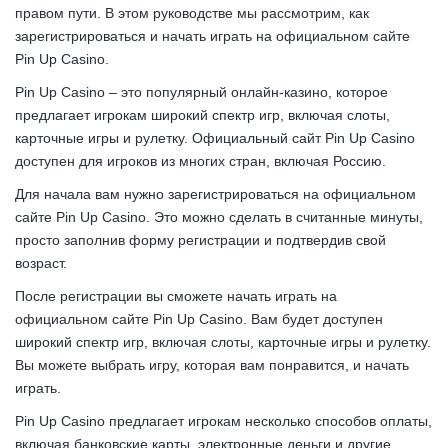
правом пути. В этом руководстве мы рассмотрим, как
зарегистрироваться и начать играть на официальном сайте
Pin Up Casino.
Pin Up Casino – это популярный онлайн-казино, которое
предлагает игрокам широкий спектр игр, включая слоты,
карточные игры и рулетку. Официальный сайт Pin Up Casino
доступен для игроков из многих стран, включая Россию.
Для начала вам нужно зарегистрироваться на официальном
сайте Pin Up Casino. Это можно сделать в считанные минуты,
просто заполнив форму регистрации и подтвердив свой
возраст.
После регистрации вы сможете начать играть на
официальном сайте Pin Up Casino. Вам будет доступен
широкий спектр игр, включая слоты, карточные игры и рулетку.
Вы можете выбрать игру, которая вам понравится, и начать
играть.
Pin Up Casino предлагает игрокам несколько способов оплаты,
включая банковские карты, электронные деньги и другие