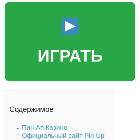
ИГРАТЬ
Содержимое
Пин Ап Казино –
Официальный сайт Pin Up