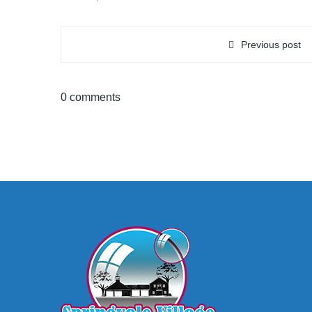
Previous post
0 comments