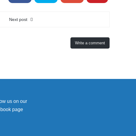
Next post
Write a comment
low us on our
ebook page