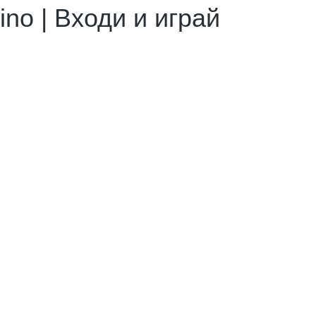
no | Входи и играй