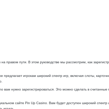
ы на правом пути. В этом руководстве мы рассмотрим, как зарегист
ое предлагает игрокам широкий спектр игр, включая слоты, карточ
ю.
no вам нужно зарегистрироваться. Это можно сделать в считанные
альном сайте Pin Up Casino. Вам будет доступен широкий спектр и
ь играть.