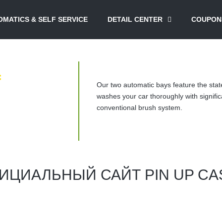
MATICS & SELF SERVICE
DETAIL CENTER
COUPON
f
Our two automatic bays feature the stat
washes your car thoroughly with signific
conventional brush system.
ИЦИАЛЬНЫЙ САЙТ PIN UP CAS