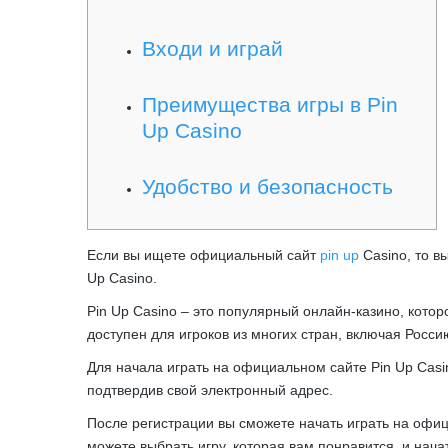
Входи и играй
Преимущества игры в Pin
Up Casino
Удобство и безопасность
Если вы ищете официальный сайт
pin up
Casino, то в
Up Casino.
Pin Up Casino – это популярный онлайн-казино, котор
доступен для игроков из многих стран, включая Росси
Для начала играть на официальном сайте Pin Up Casi
подтвердив свой электронный адрес.
После регистрации вы сможете начать играть на офици
можете выбрать игру, которая вам понравится, и начат