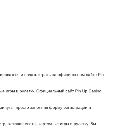
рироваться и начать играть на официальном сайте Pin
ные игры и рулетку. Официальный сайт Pin Up Casino
 минуты, просто заполнив форму регистрации и
гр, включая слоты, карточные игры и рулетку. Вы