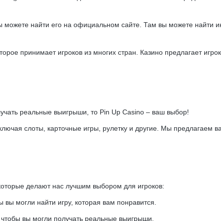
ы можете найти его на официальном сайте. Там вы можете найти и
торое принимает игроков из многих стран. Казино предлагает игро
лучать реальные выигрыши, то Pin Up Casino – ваш выбор!
 включая слоты, карточные игры, рулетку и другие. Мы предлагаем 
o
которые делают нас лучшим выбором для игроков:
бы вы могли найти игру, которая вам понравится.
, чтобы вы могли получать реальные выигрыши.