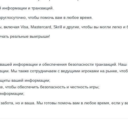
й информации и транзакций.
круглосуточно, чтобы помочь вам в любое время.
включая Visa, Mastercard, Skrill и другие, чтобы вы могли легко и 
лучать реальные выигрыши!
вашей информации и обеспечения безопасности транзакций. Наш 
ции. Мы также сотрудничаем с ведущими игроками на рынке, чтобы
защиты вашей информации;
, чтобы обеспечить безопасность и честность игры;
информации;
 забота, но и ваша. Мы готовы помочь вам в любое время, если у 