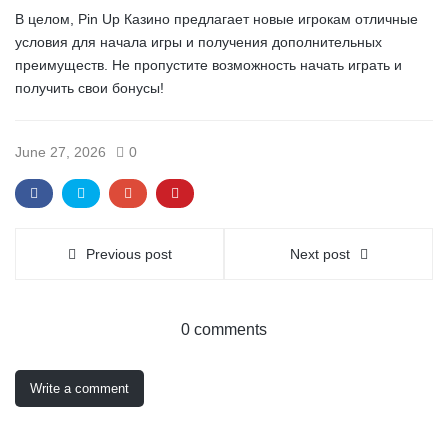
В целом, Pin Up Казино предлагает новые игрокам отличные
условия для начала игры и получения дополнительных
преимуществ. Не пропустите возможность начать играть и
получить свои бонусы!
June 27, 2026
0
Previous post
Next post
0 comments
Write a comment