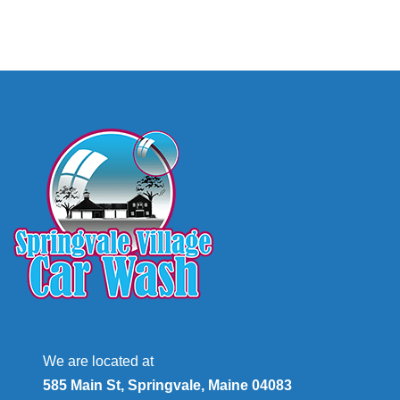
We are located at
585 Main St, Springvale, Maine 04083