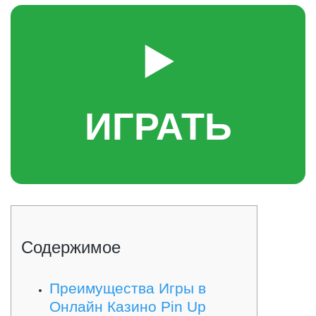
▶️
ИГРАТЬ
Содержимое
Преимущества Игры в
Онлайн Казино Pin Up