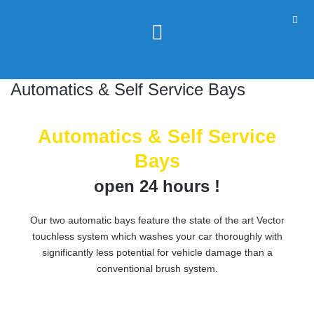
Automatics & Self Service Bays
Automatics & Self Service
Bays
open 24 hours !
Our two automatic bays feature the state of the art Vector
touchless system which washes your car thoroughly with
significantly less potential for vehicle damage than a
conventional brush system.