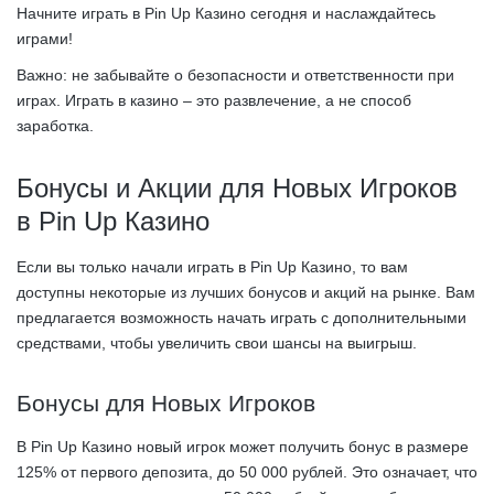
Начните играть в Pin Up Казино сегодня и наслаждайтесь
играми!
Важно: не забывайте о безопасности и ответственности при
играх. Играть в казино – это развлечение, а не способ
заработка.
Бонусы и Акции для Новых Игроков
в Pin Up Казино
Если вы только начали играть в Pin Up Казино, то вам
доступны некоторые из лучших бонусов и акций на рынке. Вам
предлагается возможность начать играть с дополнительными
средствами, чтобы увеличить свои шансы на выигрыш.
Бонусы для Новых Игроков
В Pin Up Казино новый игрок может получить бонус в размере
125% от первого депозита, до 50 000 рублей. Это означает, что