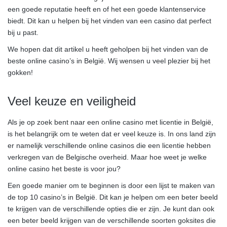
een goede reputatie heeft en of het een goede klantenservice
biedt. Dit kan u helpen bij het vinden van een casino dat perfect
bij u past.
We hopen dat dit artikel u heeft geholpen bij het vinden van de
beste online casino’s in België. Wij wensen u veel plezier bij het
gokken!
Veel keuze en veiligheid
Als je op zoek bent naar een online casino met licentie in België,
is het belangrijk om te weten dat er veel keuze is. In ons land zijn
er namelijk verschillende online casinos die een licentie hebben
verkregen van de Belgische overheid. Maar hoe weet je welke
online casino het beste is voor jou?
Een goede manier om te beginnen is door een lijst te maken van
de top 10 casino’s in België. Dit kan je helpen om een beter beeld
te krijgen van de verschillende opties die er zijn. Je kunt dan ook
een beter beeld krijgen van de verschillende soorten goksites die