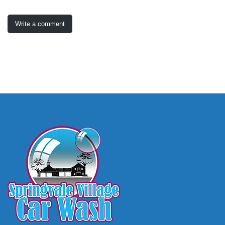
Write a comment