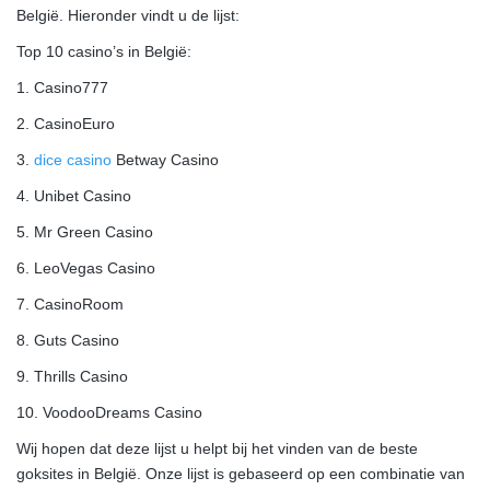
België. Hieronder vindt u de lijst:
Top 10 casino’s in België:
1. Casino777
2. CasinoEuro
3.
dice casino
Betway Casino
4. Unibet Casino
5. Mr Green Casino
6. LeoVegas Casino
7. CasinoRoom
8. Guts Casino
9. Thrills Casino
10. VoodooDreams Casino
Wij hopen dat deze lijst u helpt bij het vinden van de beste
goksites in België. Onze lijst is gebaseerd op een combinatie van