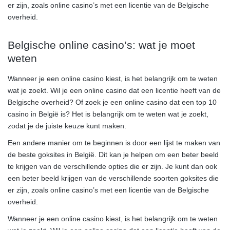
er zijn, zoals online casino’s met een licentie van de Belgische
overheid.
Belgische online casino’s: wat je moet
weten
Wanneer je een online casino kiest, is het belangrijk om te weten
wat je zoekt. Wil je een online casino dat een licentie heeft van de
Belgische overheid? Of zoek je een online casino dat een top 10
casino in België is? Het is belangrijk om te weten wat je zoekt,
zodat je de juiste keuze kunt maken.
Een andere manier om te beginnen is door een lijst te maken van
de beste goksites in België. Dit kan je helpen om een beter beeld
te krijgen van de verschillende opties die er zijn. Je kunt dan ook
een beter beeld krijgen van de verschillende soorten goksites die
er zijn, zoals online casino’s met een licentie van de Belgische
overheid.
Wanneer je een online casino kiest, is het belangrijk om te weten