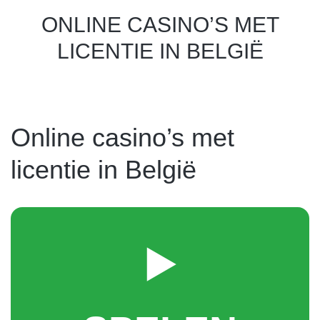
ONLINE CASINO’S MET
LICENTIE IN BELGIË
Online casino’s met
licentie in België
▶️