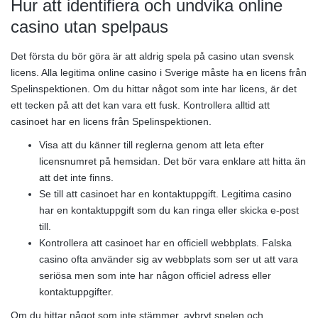
Hur att identifiera och undvika online
casino utan spelpaus
Det första du bör göra är att aldrig spela på casino utan svensk
licens. Alla legitima online casino i Sverige måste ha en licens från
Spelinspektionen. Om du hittar något som inte har licens, är det
ett tecken på att det kan vara ett fusk. Kontrollera alltid att
casinoet har en licens från Spelinspektionen.
Visa att du känner till reglerna genom att leta efter
licensnumret på hemsidan. Det bör vara enklare att hitta än
att det inte finns.
Se till att casinoet har en kontaktuppgift. Legitima casino
har en kontaktuppgift som du kan ringa eller skicka e-post
till.
Kontrollera att casinoet har en officiell webbplats. Falska
casino ofta använder sig av webbplats som ser ut att vara
seriösa men som inte har någon officiel adress eller
kontaktuppgifter.
Om du hittar något som inte stämmer, avbryt spelen och