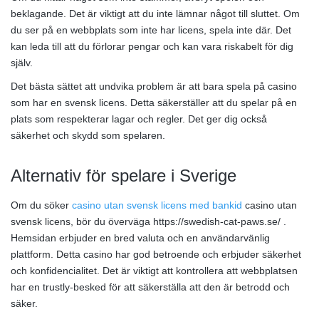
beklagande. Det är viktigt att du inte lämnar något till sluttet. Om
du ser på en webbplats som inte har licens, spela inte där. Det
kan leda till att du förlorar pengar och kan vara riskabelt för dig
själv.
Det bästa sättet att undvika problem är att bara spela på casino
som har en svensk licens. Detta säkerställer att du spelar på en
plats som respekterar lagar och regler. Det ger dig också
säkerhet och skydd som spelaren.
Alternativ för spelare i Sverige
Om du söker
casino utan svensk licens med bankid
casino utan
svensk licens, bör du överväga https://swedish-cat-paws.se/ .
Hemsidan erbjuder en bred valuta och en användarvänlig
plattform. Detta casino har god betroende och erbjuder säkerhet
och konfidencialitet. Det är viktigt att kontrollera att webbplatsen
har en trustly-besked för att säkerställa att den är betrodd och
säker.