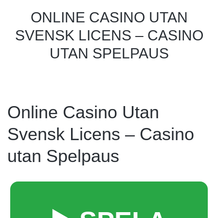
ONLINE CASINO UTAN
SVENSK LICENS – CASINO
UTAN SPELPAUS
Online Casino Utan
Svensk Licens – Casino
utan Spelpaus