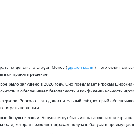
рать на деньги, то Dragon Money (
драгон мани
) – это отличный в
чь вам принять решение.
рое было запущено в 2026 году. Оно предлагает игрокам широкий сп
льности и обеспечивает безопасность и конфиденциальность игрок
зеркало. Зеркало – это дополнительный сайт, который обеспечивае
т играть на деньги.
ные бонусы и акции. Бонусы могут быть использованы для игры на 
ности, которая позволяет игрокам получать бонусы и преимуществ