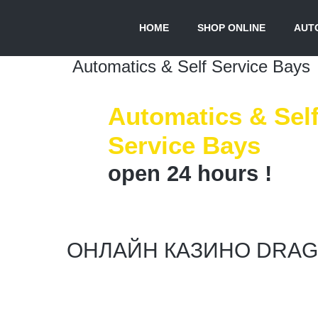
HOME
SHOP ONLINE
AUTO
Automatics & Self Service Bays
Automatics & Sel
Service Bays
open 24 hours !
ОНЛАЙН КАЗИНО DRAGO