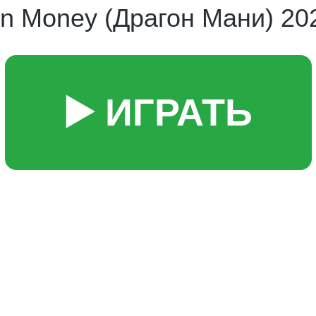
n Money (Драгон Мани) 202
▶️ ИГРАТЬ