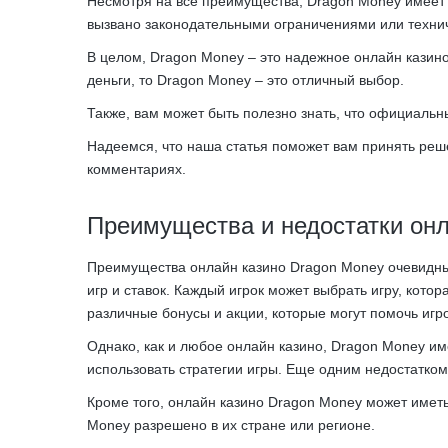
Несмотря на все преимущества, Dragon Money имеет и
вызвано законодательными ограничениями или техни
В целом, Dragon Money – это надежное онлайн казино
деньги, то Dragon Money – это отличный выбор.
Также, вам может быть полезно знать, что официальн
Надеемся, что наша статья поможет вам принять реше
комментариях.
Преимущества и недостатки онл
Преимущества онлайн казино Dragon Money очевидны: 
игр и ставок. Каждый игрок может выбрать игру, кото
различные бонусы и акции, которые могут помочь игр
Однако, как и любое онлайн казино, Dragon Money име
использовать стратегии игры. Еще одним недостатком
Кроме того, онлайн казино Dragon Money может иметь
Money разрешено в их стране или регионе.