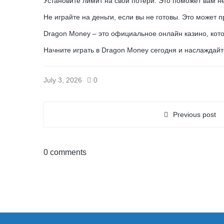
Установите лимит на свои потери. Это поможет вам н
Не играйте на деньги, если вы не готовы. Это может
Dragon Money – это официальное онлайн казино, кото
Начните играть в Dragon Money сегодня и наслаждайт
July 3, 2026
0
Previous post
0 comments