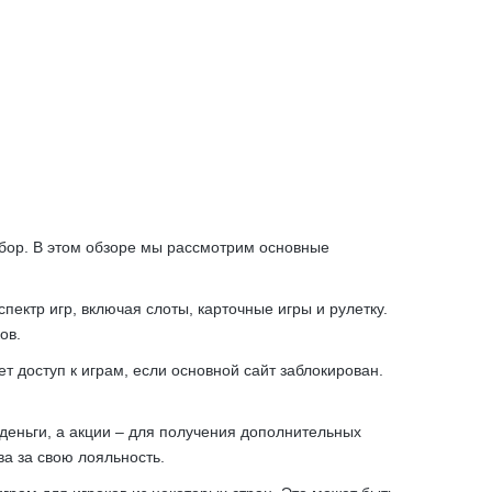
ыбор. В этом обзоре мы рассмотрим основные
ектр игр, включая слоты, карточные игры и рулетку.
ов.
т доступ к играм, если основной сайт заблокирован.
деньги, а акции – для получения дополнительных
а за свою лояльность.