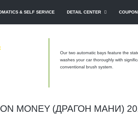
MATICS & SELF SERVICE
DETAIL CENTER
COUPON
f
Our two automatic bays feature the stat
washes your car thoroughly with signific
conventional brush system.
N MONEY (ДРАГОН МАНИ) 202