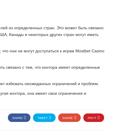
елей из определенных стран. Это может быть связано
США, Канады и некоторых других стран могут иметь
то они не могут доступаться к играм Mostbet Casino
ыть связано с тем, что контора имеет определенные
жет избежать неожиданных ограничений и проблем.
ругая контора, она имеет свои ограничения и
SHARE
TWEET
SHARE
PIN IT