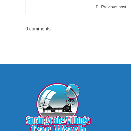
Previous post
0 comments