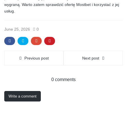
wygraną. Warto zatem sprawdzić ofertę Mostbet i korzystać z jej
usług.
June 25, 2026
0
Previous post
Next post
0 comments
Write a comment