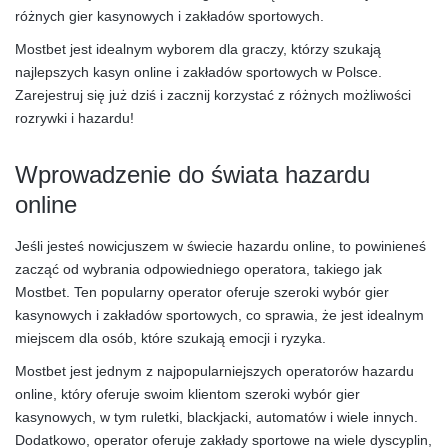
różnych gier kasynowych i zakładów sportowych.
Mostbet jest idealnym wyborem dla graczy, którzy szukają
najlepszych kasyn online i zakładów sportowych w Polsce.
Zarejestruj się już dziś i zacznij korzystać z różnych możliwości
rozrywki i hazardu!
Wprowadzenie do świata hazardu
online
Jeśli jesteś nowicjuszem w świecie hazardu online, to powinieneś
zacząć od wybrania odpowiedniego operatora, takiego jak
Mostbet. Ten popularny operator oferuje szeroki wybór gier
kasynowych i zakładów sportowych, co sprawia, że jest idealnym
miejscem dla osób, które szukają emocji i ryzyka.
Mostbet jest jednym z najpopularniejszych operatorów hazardu
online, który oferuje swoim klientom szeroki wybór gier
kasynowych, w tym ruletki, blackjacki, automatów i wiele innych.
Dodatkowo, operator oferuje zakłady sportowe na wiele dyscyplin,