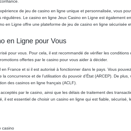
 confiance.
 expérience de jeu de casino en ligne unique et personnalisée, vous pou
s régulières. Le casino en ligne Jeux Casino en Ligne est également en
ino en Ligne offre une plateforme de jeu de casino en ligne sécurisée et
no en Ligne pour Vous
curisé pour vous. Pour cela, il est recommandé de vérifier les conditions
omotions offertes par le casino pour vous aider à décider.
al en France et si il est autorisé à fonctionner dans le pays. Vous pouvez
e la concurrence et de l’utilisation du pouvoir d’État (ARCEP). De plus,
tion des casinos en ligne français (ACLF).
 acceptés par le casino, ainsi que les délais de traitement des transact
 il est essentiel de choisir un casino en ligne qui est fiable, sécurisé,
e casino