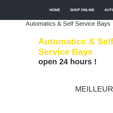
HOME
SHOP ONLINE
AUTO
Automatics & Self Service Bays
Automatics & Sel
Service Bays
open 24 hours !
MEILLEUR 