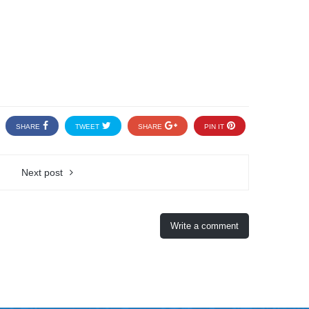
SHARE
TWEET
SHARE
PIN IT
Next post
Write a comment