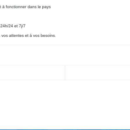
isé à fonctionner dans le pays
 24h/24 et 7j/7
à vos attentes et à vos besoins.