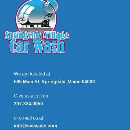
We are located at
585 Main St, Springvale, Maine 04083
Give us a call on
207-324-0050
or e-mail us at
info@svcwash.com