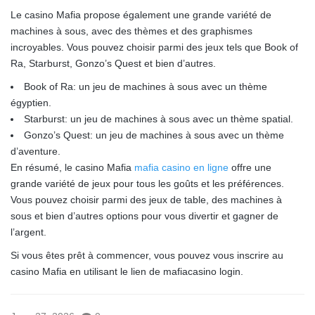
Le casino Mafia propose également une grande variété de
machines à sous, avec des thèmes et des graphismes
incroyables. Vous pouvez choisir parmi des jeux tels que Book of
Ra, Starburst, Gonzo’s Quest et bien d’autres.
Book of Ra: un jeu de machines à sous avec un thème
égyptien.
Starburst: un jeu de machines à sous avec un thème spatial.
Gonzo’s Quest: un jeu de machines à sous avec un thème
d’aventure.
En résumé, le casino Mafia
mafia casino en ligne
offre une
grande variété de jeux pour tous les goûts et les préférences.
Vous pouvez choisir parmi des jeux de table, des machines à
sous et bien d’autres options pour vous divertir et gagner de
l’argent.
Si vous êtes prêt à commencer, vous pouvez vous inscrire au
casino Mafia en utilisant le lien de mafiacasino login.