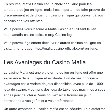
En résumé, Mafia Casino est un choix populaire pour les
amateurs de jeu en ligne, mais il est important de faire preuve de
discernement et de choisir un casino en ligne qui convient à vos
besoins et à vos attentes.
Vous pouvez vous inscrire à Mafia Casino en utilisant le lien
https://mafia-casino-officiale.org/ Casino login.
Vous pouvez également découvrir d’autres casinos en ligne en
visitant notre page https://mafia-casino-officiale.org/ en ligne.
Les Avantages du Casino Mafia
Le casino Mafia est une plateforme de jeu en ligne qui offre une
expérience de jeu unique et excitante. L’un de ses principaux
avantages est la variété de jeux disponibles, avec plus de 1 000
jeux de casino, y compris des jeux de table, des machines à sous
et des jeux de loterie. Vous pouvez ainsi trouver un jeu qui
correspond à vos goûts et à vos préférences.
Un autre avantage du casino Mafia est sa sécurité. La plateforme