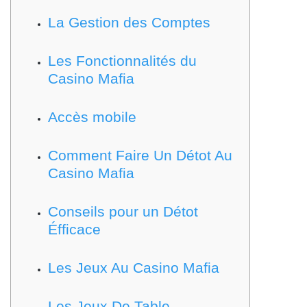
La Gestion des Comptes
Les Fonctionnalités du
Casino Mafia
Accès mobile
Comment Faire Un Détot Au
Casino Mafia
Conseils pour un Détot
Éfficace
Les Jeux Au Casino Mafia
Les Jeux De Table