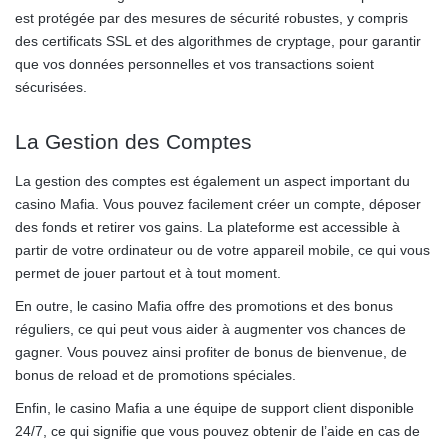
est protégée par des mesures de sécurité robustes, y compris
des certificats SSL et des algorithmes de cryptage, pour garantir
que vos données personnelles et vos transactions soient
sécurisées.
La Gestion des Comptes
La gestion des comptes est également un aspect important du
casino Mafia. Vous pouvez facilement créer un compte, déposer
des fonds et retirer vos gains. La plateforme est accessible à
partir de votre ordinateur ou de votre appareil mobile, ce qui vous
permet de jouer partout et à tout moment.
En outre, le casino Mafia offre des promotions et des bonus
réguliers, ce qui peut vous aider à augmenter vos chances de
gagner. Vous pouvez ainsi profiter de bonus de bienvenue, de
bonus de reload et de promotions spéciales.
Enfin, le casino Mafia a une équipe de support client disponible
24/7, ce qui signifie que vous pouvez obtenir de l’aide en cas de