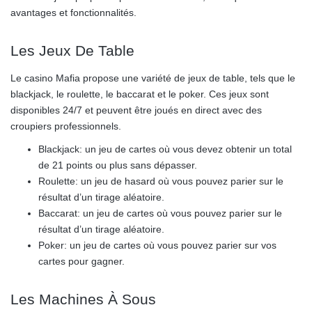
avantages et fonctionnalités.
Les Jeux De Table
Le casino Mafia propose une variété de jeux de table, tels que le
blackjack, le roulette, le baccarat et le poker. Ces jeux sont
disponibles 24/7 et peuvent être joués en direct avec des
croupiers professionnels.
Blackjack: un jeu de cartes où vous devez obtenir un total
de 21 points ou plus sans dépasser.
Roulette: un jeu de hasard où vous pouvez parier sur le
résultat d’un tirage aléatoire.
Baccarat: un jeu de cartes où vous pouvez parier sur le
résultat d’un tirage aléatoire.
Poker: un jeu de cartes où vous pouvez parier sur vos
cartes pour gagner.
Les Machines À Sous