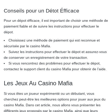
Conseils pour un Détot Éfficace
Pour un dépot éfficace, il est important de choisir une méthode de
paiement fiable et de suivre les instructions pour effectuer le
dépot.
Choisissez une méthode de paiement qui est reconnue et
sécurisée par le casino Mafia.
Suivez les instructions pour effectuer le dépot et assurez-vous
de conserver un enregistrement de votre transaction.
Si vous rencontrez des problèmes pour effectuer le dépot,
contactez le support client du casino Mafia pour obtenir de l’aide.
Les Jeux Au Casino Mafia
Si vous êtes un joueur expérimenté ou un débutant, vous
cherchez peut-être les meilleures options pour jouer aux jeux du
casino Mafia. Dans cet article, nous allons vous présenter les
différents jeux proposés par le casino Mafia, ainsi que leurs