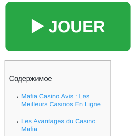
▶️ JOUER
Содержимое
Mafia Casino Avis : Les
Meilleurs Casinos En Ligne
Les Avantages du Casino
Mafia