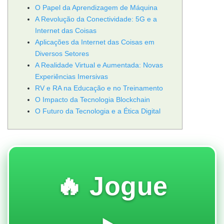
O Papel da Aprendizagem de Máquina
A Revolução da Conectividade: 5G e a
Internet das Coisas
Aplicações da Internet das Coisas em
Diversos Setores
A Realidade Virtual e Aumentada: Novas
Experiências Imersivas
RV e RA na Educação e no Treinamento
O Impacto da Tecnologia Blockchain
O Futuro da Tecnologia e a Ética Digital
🔥 Jogue