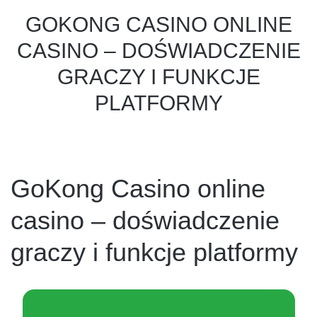
GOKONG CASINO ONLINE
CASINO – DOŚWIADCZENIE
GRACZY I FUNKCJE
PLATFORMY
GoKong Casino online
casino – doświadczenie
graczy i funkcje platformy