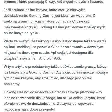
promocji, które pomagają Ci uzyskać więcej korzyści z hazardu.
Jeśli szukasz online kasyna, które oferuje niezwykłe
doświadczenie, Gokong Casino jest idealnym wyborem. Z
wieloma grami i funkcjami, które pomagają Ci uzyskać
maksymalne korzyści, Gokong Casino jest jednym z najlepszych
online kasyn na rynku.
Warto zauważyć, że Gokong Casino jest dostępne także w wersji
aplikacji mobilnej, co pozwala Ci na hazardowanie w dowolnym
miejscu i w dowolnym czasie. Aplikacja jest dostępna dla
urządzeń z systemem Android i iOS.
W tym artykule przedstawimy także doświadczenie graczy, którzy
już korzystają z Gokong Casino. Czytajcie, co inni gracze mówią o
tym online kasynie, aby zrozumieć, dlaczego jest on tak
popularny.
Gokong Casino: doświadczenie graczy i funkcje platformy – to
idealne rozwiązanie dla każdego, kto szuka online kasyna, które
oferuje niezwykłe doświadczenie. Zaczynaj od logowania i
rozpocznij hazardowe przygody!