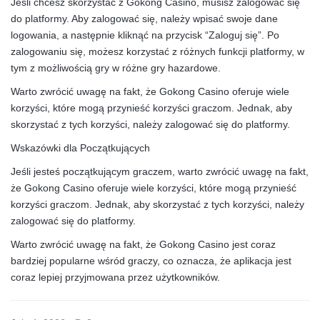
Jeśli chcesz skorzystać z Gokong Casino, musisz zalogować się
do platformy. Aby zalogować się, należy wpisać swoje dane
logowania, a następnie kliknąć na przycisk “Zaloguj się”. Po
zalogowaniu się, możesz korzystać z różnych funkcji platformy, w
tym z możliwością gry w różne gry hazardowe.
Warto zwrócić uwagę na fakt, że Gokong Casino oferuje wiele
korzyści, które mogą przynieść korzyści graczom. Jednak, aby
skorzystać z tych korzyści, należy zalogować się do platformy.
Wskazówki dla Początkujących
Jeśli jesteś początkującym graczem, warto zwrócić uwagę na fakt,
że Gokong Casino oferuje wiele korzyści, które mogą przynieść
korzyści graczom. Jednak, aby skorzystać z tych korzyści, należy
zalogować się do platformy.
Warto zwrócić uwagę na fakt, że Gokong Casino jest coraz
bardziej popularne wśród graczy, co oznacza, że aplikacja jest
coraz lepiej przyjmowana przez użytkowników.