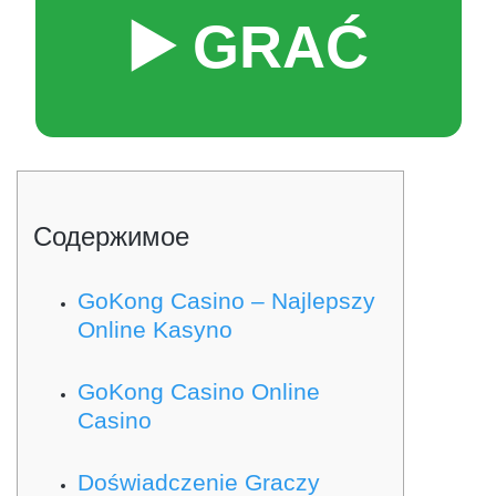
▶️ GRAĆ
Содержимое
GoKong Casino – Najlepszy
Online Kasyno
GoKong Casino Online
Casino
Doświadczenie Graczy