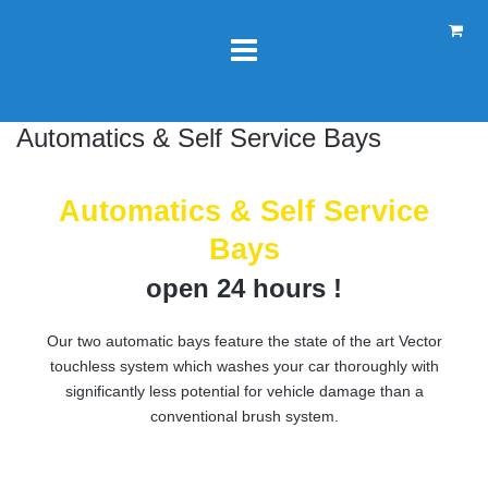
Automatics & Self Service Bays
Automatics & Self Service
Bays
open 24 hours !
Our two automatic bays feature the state of the art Vector
touchless system which washes your car thoroughly with
significantly less potential for vehicle damage than a
conventional brush system.