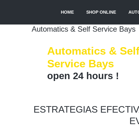
HOME
SHOP ONLINE
AUTO
Automatics & Self Service Bays
Automatics & Sel
Service Bays
open 24 hours !
ESTRATEGIAS EFECTIV
E