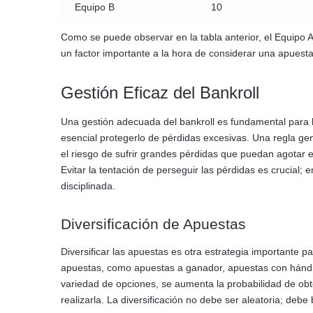
Equipo B
10
Como se puede observar en la tabla anterior, el Equipo A
un factor importante a la hora de considerar una apuesta
Gestión Eficaz del Bankroll
Una gestión adecuada del bankroll es fundamental para la 
esencial protegerlo de pérdidas excesivas. Una regla g
el riesgo de sufrir grandes pérdidas que puedan agotar el
Evitar la tentación de perseguir las pérdidas es crucial
disciplinada.
Diversificación de Apuestas
Diversificar las apuestas es otra estrategia importante p
apuestas, como apuestas a ganador, apuestas con hándica
variedad de opciones, se aumenta la probabilidad de ob
realizarla. La diversificación no debe ser aleatoria; deb