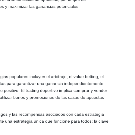
es y maximizar las ganancias potenciales.
s populares incluyen el arbitraje, el value betting, el
uestas para garantizar una ganancia independientemente
o positivo. El trading deportivo implica comprar y vender
 utilizar bonos y promociones de las casas de apuestas
esgos y las recompensas asociados con cada estrategia
te una estrategia única que funcione para todos; la clave