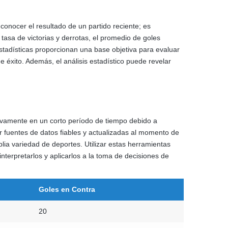
 conocer el resultado de un partido reciente; es
tasa de victorias y derrotas, el promedio de goles
estadísticas proporcionan una base objetiva para evaluar
e éxito. Además, el análisis estadístico puede revelar
tivamente en un corto período de tiempo debido a
ar fuentes de datos fiables y actualizadas al momento de
lia variedad de deportes. Utilizar estas herramientas
nterpretarlos y aplicarlos a la toma de decisiones de
Goles en Contra
20