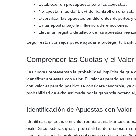
Establecer un presupuesto para las apuestas.
No apostar más del 1-5% del bankroll en una sola
Diversificar las apuestas en diferentes deportes y 
Evitar apostar bajo la influencia de emociones.
Llevar un registro detallado de las apuestas realiz
Seguir estos consejos puede ayudar a proteger tu bankrol
Comprender las Cuotas y el Valor
Las cuotas representan la probabilidad implícita de que
identificar apuestas con valor. El valor esperado es una 
con valor esperado positivo se considera favorable, ya qu
probabilidad de éxito estimada por la ganancia potencial, 
Identificación de Apuestas con Valor
Identificar apuestas con valor requiere analizar cuidado
éxito. Si consideras que la probabilidad de que ocurra un
y un conocimiento profundo del deporte en cuestión. Ade