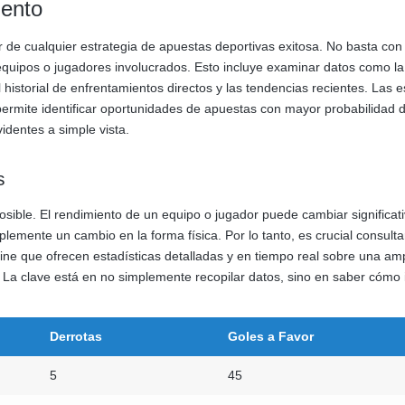
iento
ar de cualquier estrategia de apuestas deportivas exitosa. No basta con
 equipos o jugadores involucrados. Esto incluye examinar datos como la 
 historial de enfrentamientos directos y las tendencias recientes. Las 
 permite identificar oportunidades de apuestas con mayor probabilidad d
dentes a simple vista.
s
posible. El rendimiento de un equipo o jugador puede cambiar significa
plemente un cambio en la forma física. Por lo tanto, es crucial consult
ne que ofrecen estadísticas detalladas y en tiempo real sobre una amp
. La clave está en no simplemente recopilar datos, sino en saber cómo i
Derrotas
Goles a Favor
5
45