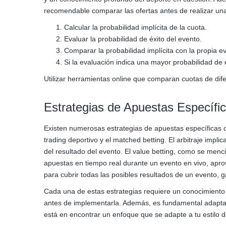
recomendable comparar las ofertas antes de realizar una
Calcular la probabilidad implícita de la cuota.
Evaluar la probabilidad de éxito del evento.
Comparar la probabilidad implícita con la propia e
Si la evaluación indica una mayor probabilidad de é
Utilizar herramientas online que comparan cuotas de dife
Estrategias de Apuestas Específi
Existen numerosas estrategias de apuestas específicas qu
trading deportivo y el matched betting. El arbitraje imp
del resultado del evento. El value betting, como se menci
apuestas en tiempo real durante un evento en vivo, apro
para cubrir todas las posibles resultados de un evento,
Cada una de estas estrategias requiere un conocimiento
antes de implementarla. Además, es fundamental adaptar l
está en encontrar un enfoque que se adapte a tu estilo de