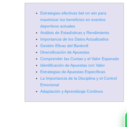
Estrategias efectivas bet on win para
maximizar tus beneficios en eventos
deportivos actuales
Análisis de Estadísticas y Rendimiento
Importancia de los Datos Actualizados
Gestión Eficaz del Bankroll
Diversificación de Apuestas
Comprender las Cuotas y el Valor Esperado
Identificación de Apuestas con Valor
Estrategias de Apuestas Específicas
La Importancia de la Disciplina y el Control
Emocional
Adaptación y Aprendizaje Continuo