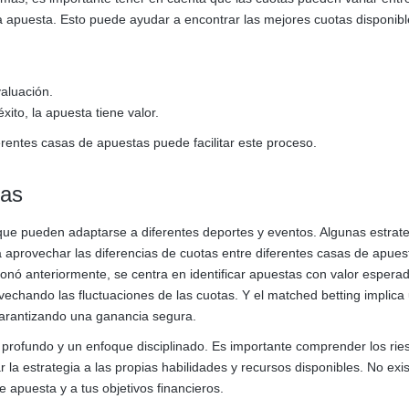
 apuesta. Esto puede ayudar a encontrar las mejores cuotas disponibl
valuación.
xito, la apuesta tiene valor.
rentes casas de apuestas puede facilitar este proceso.
cas
e pueden adaptarse a diferentes deportes y eventos. Algunas estrategia
lica aprovechar las diferencias de cuotas entre diferentes casas de ap
onó anteriormente, se centra en identificar apuestas con valor esperad
vechando las fluctuaciones de las cuotas. Y el matched betting implica
 garantizando una ganancia segura.
 profundo y un enfoque disciplinado. Es importante comprender los ri
a estrategia a las propias habilidades y recursos disponibles. No exis
 apuesta y a tus objetivos financieros.