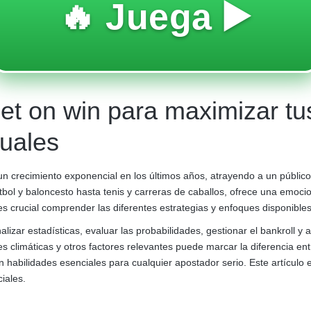
🔥 Juega ▶️
bet on win para maximizar tu
tuales
 crecimiento exponencial en los últimos años, atrayendo a un público
bol y baloncesto hasta tenis y carreras de caballos, ofrece una emoci
es crucial comprender las diferentes estrategias y enfoques disponibles
lizar estadísticas, evaluar las probabilidades, gestionar el bankroll y
nes climáticas y otros factores relevantes puede marcar la diferencia 
 habilidades esenciales para cualquier apostador serio. Este artículo e
iales.