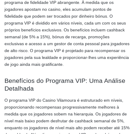
programa de fidelidade VIP abrangente. À medida que os
jogadores apostam no casino, eles acumulam pontos de
fidelidade que podem ser trocados por dinheiro bónus. O
programa VIP é dividido em vários níveis, cada um com os seus
próprios benefícios exclusivos. Os benefícios incluem cashback
semanal (de 5% a 15%), bónus de recarga, promoções
exclusivas e acesso a um gestor de conta pessoal para jogadores
de alto risco. O programa VIP é projetado para recompensar os
jogadores pela sua lealdade e proporcionar-lhes uma experiência
de jogo ainda mais gratificante.
Benefícios do Programa VIP: Uma Análise
Detalhada
O programa VIP do Casino Vilamoura é estruturado em níveis,
proporcionando recompensas progressivamente melhores à
medida que os jogadores sobem na hierarquia. Os jogadores de
nível mais baixo podem desfrutar de cashback semanal de 5%,
enquanto os jogadores de nível mais alto podem receber até 15%