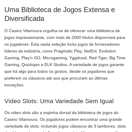
Uma Biblioteca de Jogos Extensa e
Diversificada
O Casino Vilamoura orgulha-se de oferecer uma biblioteca de
jogos impressionante, com mais de 2000 títulos disponíveis para
os jogadores. Esta vasta seleção inclui jogos de fornecedores
líderes da indústria, como Pragmatic Play, NetEnt, Evolution
Gaming, Play'n GO, Microgaming, Yggdrasil, Red Tiger, Big Time
Gaming, Quickspin e ELK Studios. A variedade de jogos garante
que há algo para todos os gostos, desde os jogadores que
preferem os clássicos até aos que procuram as últimas
inovações.
Video Slots: Uma Variedade Sem Igual
Os video slots são a espinha dorsal da biblioteca de jogos do
Casino Vilamoura. Os jogadores podem encontrar uma grande
variedade de slots, incluindo jogos clássicos de 3 tambores, slots