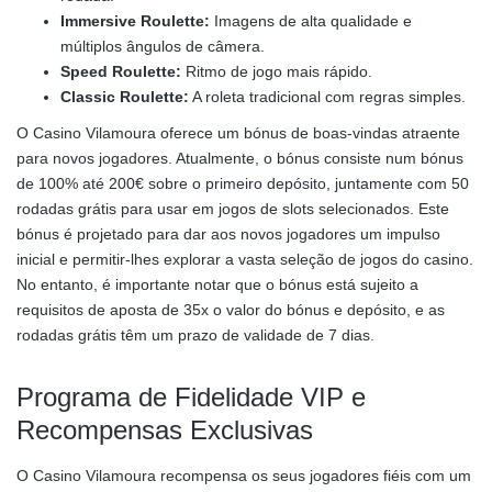
Immersive Roulette:
Imagens de alta qualidade e
múltiplos ângulos de câmera.
Speed Roulette:
Ritmo de jogo mais rápido.
Classic Roulette:
A roleta tradicional com regras simples.
O Casino Vilamoura oferece um bónus de boas-vindas atraente
para novos jogadores. Atualmente, o bónus consiste num bónus
de 100% até 200€ sobre o primeiro depósito, juntamente com 50
rodadas grátis para usar em jogos de slots selecionados. Este
bónus é projetado para dar aos novos jogadores um impulso
inicial e permitir-lhes explorar a vasta seleção de jogos do casino.
No entanto, é importante notar que o bónus está sujeito a
requisitos de aposta de 35x o valor do bónus e depósito, e as
rodadas grátis têm um prazo de validade de 7 dias.
Programa de Fidelidade VIP e
Recompensas Exclusivas
O Casino Vilamoura recompensa os seus jogadores fiéis com um