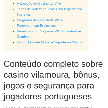
A Emoção do Casino ao Vivo
Jogos de Roleta ao Vivo: Uma Experiência
Imersiva
Programa de Fidelidade VIP e
Recompensas Exclusivas
Benefícios do Programa VIP: Uma Análise
Detalhada
Disponibilidade Móvel e Suporte ao Cliente
Conteúdo completo sobre
casino vilamoura, bônus,
jogos e segurança para
jogadores portugueses