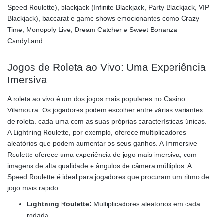
Speed Roulette), blackjack (Infinite Blackjack, Party Blackjack, VIP
Blackjack), baccarat e game shows emocionantes como Crazy
Time, Monopoly Live, Dream Catcher e Sweet Bonanza
CandyLand.
Jogos de Roleta ao Vivo: Uma Experiência
Imersiva
A roleta ao vivo é um dos jogos mais populares no Casino
Vilamoura. Os jogadores podem escolher entre várias variantes
de roleta, cada uma com as suas próprias características únicas.
A Lightning Roulette, por exemplo, oferece multiplicadores
aleatórios que podem aumentar os seus ganhos. A Immersive
Roulette oferece uma experiência de jogo mais imersiva, com
imagens de alta qualidade e ângulos de câmera múltiplos. A
Speed Roulette é ideal para jogadores que procuram um ritmo de
jogo mais rápido.
Lightning Roulette:
Multiplicadores aleatórios em cada
rodada.