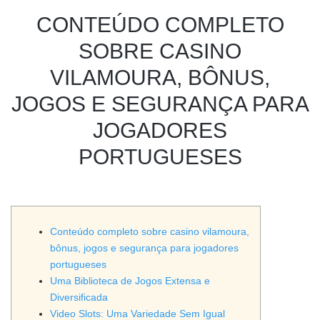
CONTEÚDO COMPLETO
SOBRE CASINO
VILAMOURA, BÔNUS,
JOGOS E SEGURANÇA PARA
JOGADORES
PORTUGUESES
Conteúdo completo sobre casino vilamoura,
bônus, jogos e segurança para jogadores
portugueses
Uma Biblioteca de Jogos Extensa e
Diversificada
Video Slots: Uma Variedade Sem Igual