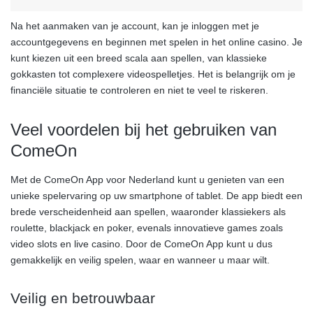
Na het aanmaken van je account, kan je inloggen met je
accountgegevens en beginnen met spelen in het online casino. Je
kunt kiezen uit een breed scala aan spellen, van klassieke
gokkasten tot complexere videospelletjes. Het is belangrijk om je
financiële situatie te controleren en niet te veel te riskeren.
Veel voordelen bij het gebruiken van
ComeOn
Met de ComeOn App voor Nederland kunt u genieten van een
unieke spelervaring op uw smartphone of tablet. De app biedt een
brede verscheidenheid aan spellen, waaronder klassiekers als
roulette, blackjack en poker, evenals innovatieve games zoals
video slots en live casino. Door de ComeOn App kunt u dus
gemakkelijk en veilig spelen, waar en wanneer u maar wilt.
Veilig en betrouwbaar