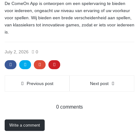
De ComeOn App is ontworpen om een spelervaring te bieden
voor iedereen, ongeacht uw niveau van ervaring of uw voorkeur
voor spellen. Wij bieden een brede verscheidenheid aan spellen,
van klassiekers tot innovatieve games, zodat er iets voor iedereen
is.
July 2, 2026
0
Previous post
Next post
0 comments
Write a comment