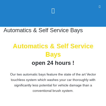
Automatics & Self Service Bays
Automatics & Self Service
Bays
open 24 hours !
Our two automatic bays feature the state of the art Vector
touchless system which washes your car thoroughly with
significantly less potential for vehicle damage than a
conventional brush system.