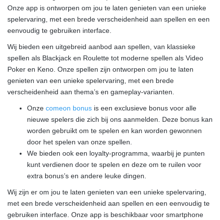
Onze app is ontworpen om jou te laten genieten van een unieke
spelervaring, met een brede verscheidenheid aan spellen en een
eenvoudig te gebruiken interface.
Wij bieden een uitgebreid aanbod aan spellen, van klassieke
spellen als Blackjack en Roulette tot moderne spellen als Video
Poker en Keno. Onze spellen zijn ontworpen om jou te laten
genieten van een unieke spelervaring, met een brede
verscheidenheid aan thema’s en gameplay-varianten.
Onze
comeon bonus
is een exclusieve bonus voor alle
nieuwe spelers die zich bij ons aanmelden. Deze bonus kan
worden gebruikt om te spelen en kan worden gewonnen
door het spelen van onze spellen.
We bieden ook een loyalty-programma, waarbij je punten
kunt verdienen door te spelen en deze om te ruilen voor
extra bonus’s en andere leuke dingen.
Wij zijn er om jou te laten genieten van een unieke spelervaring,
met een brede verscheidenheid aan spellen en een eenvoudig te
gebruiken interface. Onze app is beschikbaar voor smartphone