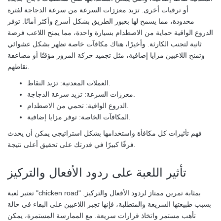
أو ترقيات أخرى. تزيد معززات السرعة من سرعة الدجاجة لفترة
محدودة، مما يسمح لها بعبور الطريق بشكل أسرع وأكثر أمانًا. توفر
الدروع الواقية حماية من الاصطدام بسيارة واحدة، مما يمنح اللاعب فرصة
ثانية لتجنب الكارثة. وأخيرًا، هناك مكافآت خاصة تظهر بشكل عشوائي
وتمنح اللاعبين مزايا إضافية، مثل تجميد حركة المرور مؤقتًا أو مضاعفة
نقاطهم.
العملات المعدنية: تزيد النقاط.
معززات السرعة: تزيد سرعة الدجاجة.
الدروع الواقية: تحمي من الاصطدام.
المكافآت الخاصة: توفر مزايا إضافية.
فهم تأثيرات كل مكافأة واستخدامها بشكل استراتيجي يمكن أن يحدث
فرقًا كبيرًا في قدرتك على تحقيق أعلى نتيجة.
تأثير اللعبة على ردود الأفعال والتركيز
تعتبر لعبة "chicken road" بمثابة تمرين ممتاز لردود الأفعال والتركيز.
بسبب طبيعتها السريعة والمتطلبة، فإنها تجبر اللاعبين على البقاء في حالة
تأهب مستمر واتخاذ قرارات سريعة. مع الممارسة المستمرة، يمكن