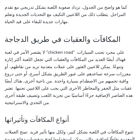
كما هو واضح من الجدول، تزداد صعوبة اللعبة بشكل تدريجي مع تقدم
المراحل. يتطلب ذلك من اللاعبين التكيف مع التحديات الجديدة وتعلم
مهارات جديدة للبقاء على قيد الحياة.
المكافآت والعقبات في طريق الدجاجة
لا يقتصر الأمر في لعبة "chicken road" على مجرد تجنب السيارات.
فهناك أيضًا العديد من المكافآت والعقبات التي تجعل اللعبة أكثر إثارة
وتنوعًا. يمكن للاعبين العثور على عملات معدنية تزيد من نقاطهم، أو
معززات سرعة تساعدهم على عبور الطريق بشكل أسرع، أو حتى دروع
واقية تحميهم من الاصطدام بسيارة واحدة. من ناحية أخرى، هناك أيضًا
عقبات مثل الحفر والمخاطر الأخرى التي يجب على اللاعبين تجنبها. تعتبر
هذه العناصر الإضافية جزءًا أساسيًا من تجربة اللعب وتضيف طبقة أخرى
من التحدي والاستراتيجية.
أنواع المكافآت وتأثيراتها
تتنوع المكافآت في اللعبة بشكل كبير، ولكل منها تأثير فريد. تمنح العملات
المعدنية نقاطًا إضافية، والتي يمكن استخدامها لفتح شخصيات دجاج جديدة