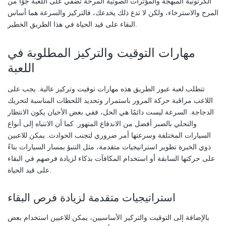
الكرتونية المبهجة والمؤثرات الصوتية المرحة تضفي على اللعبة جوًا من
المرح والاسترخاء، ولكن لا تدع ذلك يخدعك، فالتركيز والسرعة هما أساس
البقاء على قيد الحياة في هذا الطريق الخطير.
مهارات التوقيت والتركيز المطلوبة في
اللعبة
تتطلب لعبة عبور الطريق هذه مهارات توقيت وتركيز عالية. يجب على
اللاعب مراقبة حركة المرور باستمرار وتحديد اللحظات المناسبة لتحريك
الدجاجة. السرعة ليست دائمًا هي الحل، ففي بعض الأحيان يكون الانتظار
والتحلي بالصبر أفضل من الاندفاع المتهور. كما أن الانتباه إلى أنواع
السيارات المختلفة وسرعتها أمر ضروري لتجنب الحوادث. يمكن للاعبين
ذوي الخبرة تطوير استراتيجيات متقدمة، مثل التنبؤ بمسار السيارات بناءً
على حركتها السابقة أو استخدام المكافآت بذكاء لزيادة فرصهم في البقاء
على قيد الحياة.
استراتيجيات متقدمة لزيادة فرص البقاء
بالإضافة إلى التوقيت والتركيز الأساسيين، يمكن للاعبين استخدام بعض