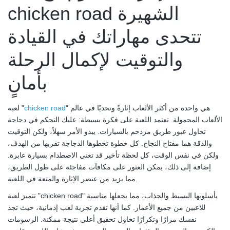
chicken road الشهيرة
تتحدى مهاراتك في القيادة
والتوقيت لإكمال الرحلة
بأمانٍ
" هي واحدة من أكثر الألعاب إثارةً وتحديًا في عالم
chicken road
لعبة "
الألعاب المحمولة. تعتمد اللعبة على فكرة بسيطة: عليك التحكم في دجاجة
تحاول عبور طريق مزدحم بالسيارات. يبدو الأمر سهلاً، ولكن التوقيت
والدقة هما مفتاح النجاح. كل خطوة تخطوها الدجاجة تقربها من الهدف،
ولكن في نفس الوقت، كل لحظة تأخير قد تعني الاصطدام بسيارة عابرة.
إضافة إلى ذلك، يمكن العثور على مكافآت مفاجئة على طول الطريق،
مما يزيد من عنصر الإثارة والمتعة في اللعبة.
تتميز لعبة "chicken road" بأسلوبها البسيط والجذاب، مما يجعلها مناسبة
للاعبين من جميع الأعمار. كما أنها تقدم تجربة لعب إدمانية، حيث تجد
نفسك مرارًا وتكرارًا تحاول تحقيق أعلى نتيجة ممكنة. الرسومات