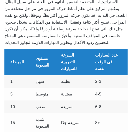
الاستراتيجيات المتقدمة لتحسين أدائهم في اللعبة. على سبيل المثال،
يمكنهم التركيز على تعلم أنماط حركة المرور في مراحل مختلفة من
اللعبة. في البداية، قد تكون حركة المرور أكثر بطئًا وتوقعًا، ولكن مع تقدم
المراحل، تصبح أكثر كثافة وتعقيدًا. الاستفادة من المكافآت بشكل صحيح،
مثل تلك التي تمنح الدجاجة سرعة إضافية أو درعًا واقيًا، يمكن أن تكون
حاسمة في المواقف الصعبة. وأخيرًا، الممارسة المستمرة هي المفتاح
لتحسين ردود الأفعال وتطوير المهارات اللازمة لتجاوز التحديات.
عدد السيارات
السرعة
مستوى
في الوقت
التقريبية
المرحلة
الصعوبة
نفسه
للسيارات
2-3
بطيئة
سهل
1
4-5
معتدلة
متوسط
5
6-8
سريعة
صعب
10
شديد
8+
سريعة جدًا
15
الصعوبة