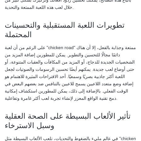
باتباع هذه النصائح، يمكنك تحسين ردود أفعالك وتركيزك بشكل كبير من
خلال لعب هذه اللعبة الممتعة والتحدية.
تطويرات اللعبة المستقبلية والتحسينات
المحتملة
على الرغم من أن لعبة "chicken road" ممتعة وجذابة بالفعل، إلا أن هناك
دائمًا مجالًا للتحسين والتطوير. يمكن للمطورين إضافة المزيد من
الشخصيات الجديدة للدجاج، أو المزيد من المكافآت والعقبات المتنوعة، أو
حتى أوضاع لعب جديدة. يمكنهم أيضًا تحسين الرسومات والصوتيات لجعل
اللعبة أكثر جاذبية بصريًا وسمعيًا. أحد الاقتراحات المثيرة للاهتمام هو
إضافة وضع متعدد اللاعبين يسمح للاعبين بالتنافس ضد بعضهم البعض في
الوقت الفعلي. بالإضافة إلى ذلك، يمكن للمطورين استكشاف إمكانية
دمج تقنية الواقع المعزز لإنشاء تجربة لعب أكثر غامرة وتفاعلية.
تأثير الألعاب البسيطة على الصحة العقلية
وسبل الاسترخاء
في عالم مليء بالضغوط والتحديات، تلعب الألعاب البسيطة مثل "chicken