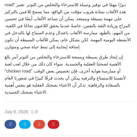
road" دورًا مهمًا في توفير وسيلة للاسترخاء والتخلص من التوتر. تعتبر
هذه الألعاب بمثابة هروب مؤقت من الواقع، مما يسمح للاعبين بالتركيز
على مهمة بسيطة وممتعة. يمكن أن تساعد الألعاب أيضًا في تحسين
المزاج وزيادة الثقة بالنفس، خاصةً عندما يحقق اللاعبون نجاحًا في اللعبة.
من المهم، بالطبع، ممارسة الألعاب باعتدال وعدم السماح لها بالتدخل في
الأنشطة اليومية المهمة. لكن بشكل عام، يمكن للألعاب البسيطة أن تكون
إضافة إيجابية إلى نمط حياة صحي ومتوازن.
إن إيجاد طرق بسيطة وممتعة للاسترخاء والتخلص من التوتر أمر بالغ
الأهمية لصحتنا العقلية والجسدية. سواء كان ذلك من خلال لعب لعبة
"chicken road" أو ممارسة هواية أخرى، فإن تخصيص بعض الوقت
لأنفسنا للاستمتاع والترفيه يمكن أن يحدث فرقًا كبيرًا في شعورنا العام
بالسعادة والرفاهية. تذكر أن الاعتناء بصحتك العقلية هو بنفس أهمية
الاعتناء بصحتك الجسدية.
July 8, 2026
0