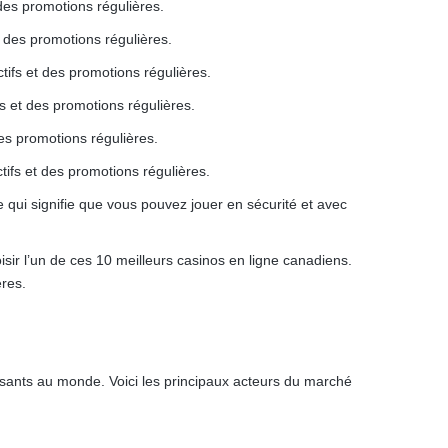
 des promotions régulières.
t des promotions régulières.
tifs et des promotions régulières.
s et des promotions régulières.
des promotions régulières.
tifs et des promotions régulières.
e qui signifie que vous pouvez jouer en sécurité et avec
r l’un de ces 10 meilleurs casinos en ligne canadiens.
ères.
issants au monde. Voici les principaux acteurs du marché