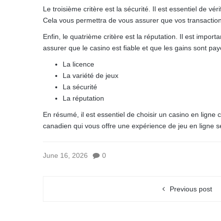
Le troisième critère est la sécurité. Il est essentiel de v
Cela vous permettra de vous assurer que vos transaction
Enfin, le quatrième critère est la réputation. Il est impo
assurer que le casino est fiable et que les gains sont pay
La licence
La variété de jeux
La sécurité
La réputation
En résumé, il est essentiel de choisir un casino en ligne
canadien qui vous offre une expérience de jeu en ligne 
June 16, 2026
0
Previous post