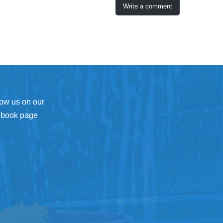
Write a comment
low us on our
ebook page