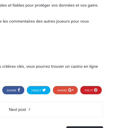
bustes et fiables pour protéger vos données et vos gains.
 lire les commentaires des autres joueurs pour vous
 critères clés, vous pourrez trouver un casino en ligne
SHARE
TWEET
SHARE
PIN IT
Next post