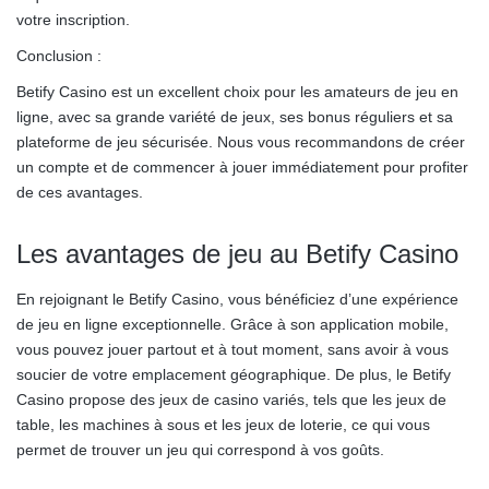
votre inscription.
Conclusion :
Betify Casino est un excellent choix pour les amateurs de jeu en
ligne, avec sa grande variété de jeux, ses bonus réguliers et sa
plateforme de jeu sécurisée. Nous vous recommandons de créer
un compte et de commencer à jouer immédiatement pour profiter
de ces avantages.
Les avantages de jeu au Betify Casino
En rejoignant le Betify Casino, vous bénéficiez d’une expérience
de jeu en ligne exceptionnelle. Grâce à son application mobile,
vous pouvez jouer partout et à tout moment, sans avoir à vous
soucier de votre emplacement géographique. De plus, le Betify
Casino propose des jeux de casino variés, tels que les jeux de
table, les machines à sous et les jeux de loterie, ce qui vous
permet de trouver un jeu qui correspond à vos goûts.