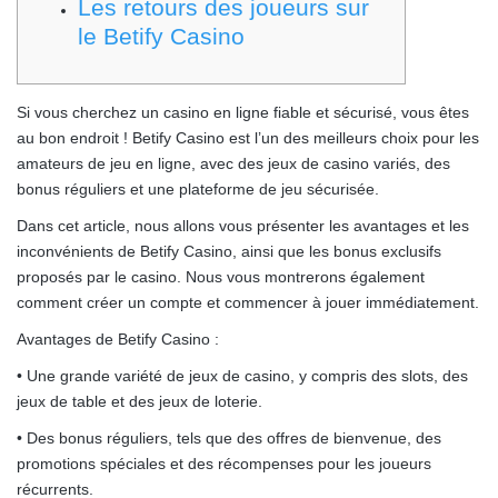
Les retours des joueurs sur
le Betify Casino
Si vous cherchez un casino en ligne fiable et sécurisé, vous êtes
au bon endroit ! Betify Casino est l’un des meilleurs choix pour les
amateurs de jeu en ligne, avec des jeux de casino variés, des
bonus réguliers et une plateforme de jeu sécurisée.
Dans cet article, nous allons vous présenter les avantages et les
inconvénients de Betify Casino, ainsi que les bonus exclusifs
proposés par le casino. Nous vous montrerons également
comment créer un compte et commencer à jouer immédiatement.
Avantages de Betify Casino :
• Une grande variété de jeux de casino, y compris des slots, des
jeux de table et des jeux de loterie.
• Des bonus réguliers, tels que des offres de bienvenue, des
promotions spéciales et des récompenses pour les joueurs
récurrents.