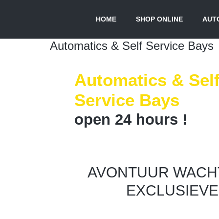
HOME
SHOP ONLINE
AUTO
Automatics & Self Service Bays
Automatics & Sel
Service Bays
open 24 hours !
AVONTUUR WACHT
EXCLUSIEVE