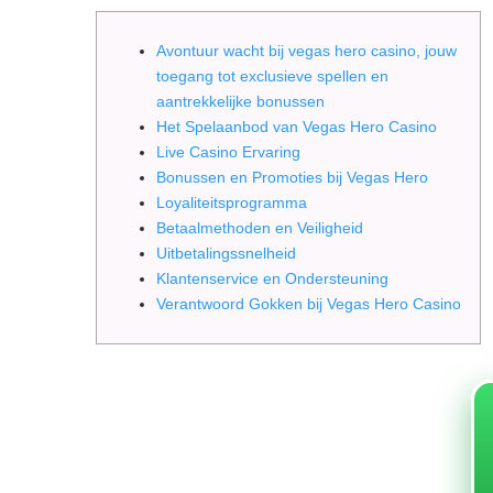
Avontuur wacht bij vegas hero casino, jouw
toegang tot exclusieve spellen en
aantrekkelijke bonussen
Het Spelaanbod van Vegas Hero Casino
Live Casino Ervaring
Bonussen en Promoties bij Vegas Hero
Loyaliteitsprogramma
Betaalmethoden en Veiligheid
Uitbetalingssnelheid
Klantenservice en Ondersteuning
Verantwoord Gokken bij Vegas Hero Casino