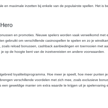
e en maximale inzetten bij enkele van de populairste spellen. Het is 
 Hero
 bonussen en promoties. Nieuwe spelers worden vaak verwelkomd met e
en gebruikt om verschillende casinospellen te spelen en zo je winstka
 zoals reload bonussen, cashback aanbiedingen en toernooien met aant
 je op de hoogte bent van de inzetvereisten en andere voorwaarden.
tgebreid loyaliteitsprogramma. Hoe meer je speelt, hoe meer punten je v
rengen verschillende voordelen met zich mee, zoals exclusieve bonusse
 een geweldige manier om extra waarde te krijgen uit je spelervaring en