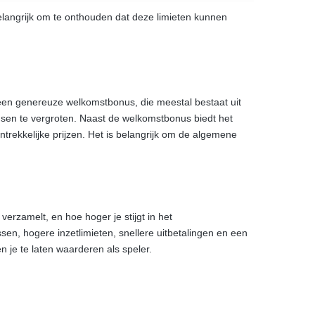
belangrijk om te onthouden dat deze limieten kunnen
en genereuze welkomstbonus, die meestal bestaat uit
nsen te vergroten. Naast de welkomstbonus biedt het
rekkelijke prijzen. Het is belangrijk om de algemene
erzamelt, en hoe hoger je stijgt in het
n, hogere inzetlimieten, snellere uitbetalingen en een
 je te laten waarderen als speler.