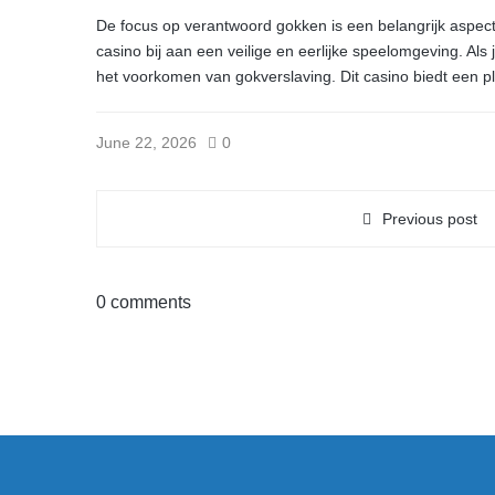
De focus op verantwoord gokken is een belangrijk aspect
casino bij aan een veilige en eerlijke speelomgeving. Als
het voorkomen van gokverslaving. Dit casino biedt een p
June 22, 2026
0
Previous post
0 comments