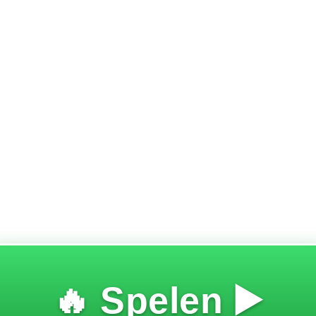
🔥 Spelen ▶️