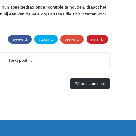
n hun speelgedrag onder controle te houden, draagt het
 bij een van de vele organisaties die zich inzetten voor
.
SHARE
TWEET
SHARE
PIN IT
Next post
Write a comment