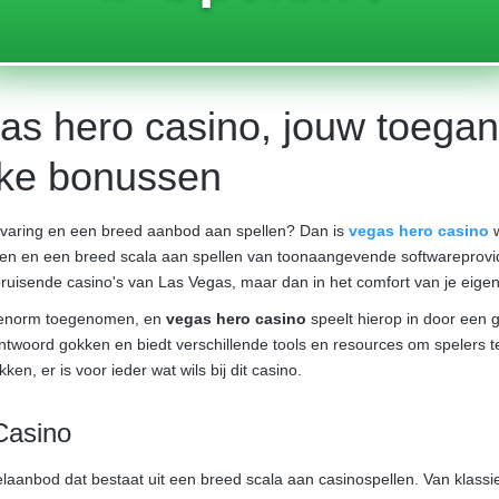
as hero casino, jouw toegan
ijke bonussen
rvaring en een breed aanbod aan spellen? Dan is
vegas hero casino
w
ussen en een breed scala aan spellen van toonaangevende softwareprov
ruisende casino's van Las Vegas, maar dan in het comfort van je eigen
en enorm toegenomen, en
vegas hero casino
speelt hierop in door een g
antwoord gokken en biedt verschillende tools en resources om spelers 
en, er is voor ieder wat wils bij dit casino.
Casino
anbod dat bestaat uit een breed scala aan casinospellen. Van klassiek