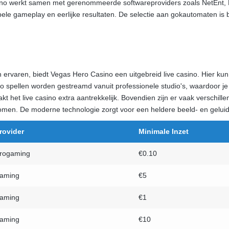
 casino werkt samen met gerenommeerde softwareproviders zoals NetEnt
e gameplay en eerlijke resultaten. De selectie aan gokautomaten is b
ervaren, biedt Vegas Hero Casino een uitgebreid live casino. Hier kun j
sino spellen worden gestreamd vanuit professionele studio's, waardoor j
t het live casino extra aantrekkelijk. Bovendien zijn er vaak verschille
omen. De moderne technologie zorgt voor een heldere beeld- en geluids
rovider
Minimale Inzet
crogaming
€0.10
Gaming
€5
Gaming
€1
Gaming
€10