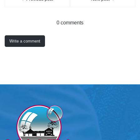
0 comments
Write a comment