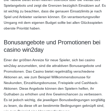
Spielangebots und zeigt die Grenzen bezüglich Einsätzen auf. Es
ist wichtig zu beachten, dass die genauen Einsatzlimits je nach
Spiel und Anbieter variieren können. Ein verantwortungsvoller
Umgang mit dem eigenen Budget sollte bei allen Glücksspielen
oberste Priorität haben.
Bonusangebote und Promotionen bei
casino win2day
Einer der größten Anreize für neue Spieler, sich bei casino
win2day anzumelden, sind die attraktiven Bonusangebote und
Promotionen. Das Casino bietet regelmäßig verschiedene
Aktionen an, wie zum Beispiel Willkommensbonusse für
Neukunden, Einzahlungsbonusse, Freispiele und Cashback-
Aktionen. Diese Angebote können den Spielern helfen, ihr
Guthaben zu erhöhen und ihre Gewinnchancen zu verbessern.
Es ist jedoch wichtig, die jeweiligen Bonusbedingungen sorgfältig
zu lesen, da diese oft an bestimmte Bedingungen geknüpft sind,