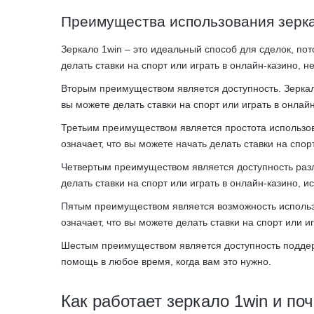
Преимущества использования зерка
Зеркало 1win – это идеальный способ для сделок, пот
делать ставки на спорт или играть в онлайн-казино, н
Вторым преимуществом является доступность. Зеркало
вы можете делать ставки на спорт или играть в онлайн
Третьим преимуществом является простота использова
означает, что вы можете начать делать ставки на спор
Четвертым преимуществом является доступность разли
делать ставки на спорт или играть в онлайн-казино, 
Пятым преимуществом является возможность использо
означает, что вы можете делать ставки на спорт или и
Шестым преимуществом является доступность поддержк
помощь в любое время, когда вам это нужно.
Как работает зеркало 1win и по