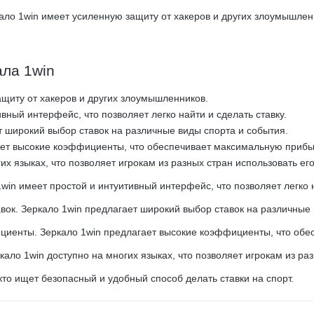
ло 1win имеет усиленную защиту от хакеров и других злоумышлен
ла 1win
ащиту от хакеров и других злоумышленников.
вный интерфейс, что позволяет легко найти и сделать ставку.
т широкий выбор ставок на различные виды спорта и события.
ет высокие коэффициенты, что обеспечивает максимальную прибы
х языках, что позволяет игрокам из разных стран использовать его
in имеет простой и интуитивный интерфейс, что позволяет легко н
ок. Зеркало 1win предлагает широкий выбор ставок на различные 
иенты. Зеркало 1win предлагает высокие коэффициенты, что обе
ло 1win доступно на многих языках, что позволяет игрокам из раз
 кто ищет безопасный и удобный способ делать ставки на спорт.