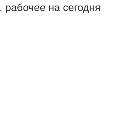
 рабочее на сегодня