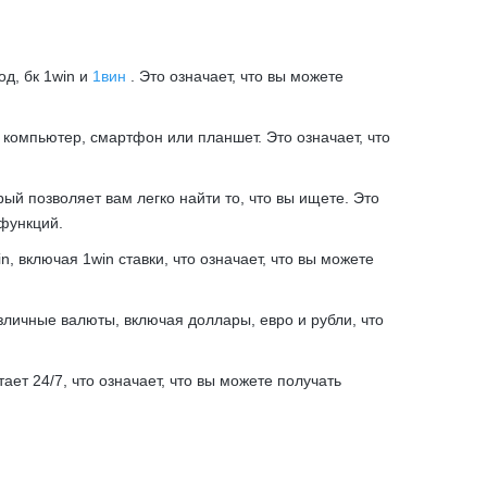
од, бк 1win и
1вин
. Это означает, что вы можете
компьютер, смартфон или планшет. Это означает, что
й позволяет вам легко найти то, что вы ищете. Это
 функций.
 включая 1win ставки, что означает, что вы можете
личные валюты, включая доллары, евро и рубли, что
ет 24/7, что означает, что вы можете получать