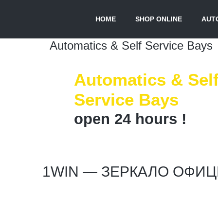
HOME
SHOP ONLINE
AUTO
Automatics & Self Service Bays
Automatics & Sel
Service Bays
open 24 hours !
1WIN — ЗЕРКАЛО ОФИЦ