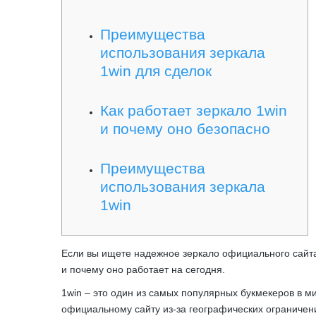
Преимущества
использования зеркала
1win для сделок
Как работает зеркало 1win
и почему оно безопасно
Преимущества
использования зеркала
1win
Если вы ищете надежное зеркало официального сайта 
и почему оно работает на сегодня.
1win – это один из самых популярных букмекеров в ми
официальному сайту из-за географических ограничени