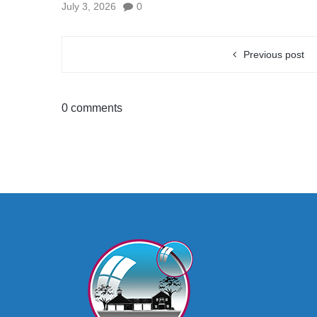
July 3, 2026
0
Previous post
0 comments