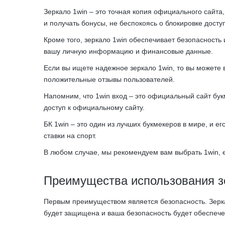
Зеркало 1win – это точная копия официального сайта,
и получать бонусы, не беспокоясь о блокировке досту
Кроме того, зеркало 1win обеспечивает безопасност
вашу личную информацию и финансовые данные.
Если вы ищете надежное зеркало 1win, то вы можете
положительные отзывы пользователей.
Напомним, что 1win вход – это официальный сайт бук
доступ к официальному сайту.
БК 1win – это один из лучших букмекеров в мире, и е
ставки на спорт.
В любом случае, мы рекомендуем вам выбрать 1win, е
Преимущества использования з
Первым преимуществом является безопасность. Зерка
будет защищена и ваша безопасность будет обеспече