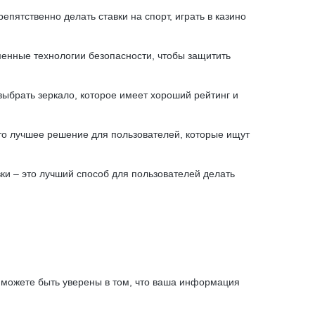
епятственно делать ставки на спорт, играть в казино
менные технологии безопасности, чтобы защитить
ыбрать зеркало, которое имеет хороший рейтинг и
 это лучшее решение для пользователей, которые ищут
вки – это лучший способ для пользователей делать
 можете быть уверены в том, что ваша информация