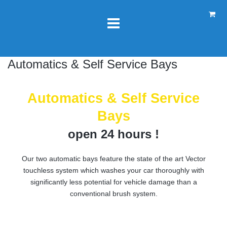
Automatics & Self Service Bays
Automatics & Self Service
Bays
open 24 hours !
Our two automatic bays feature the state of the art Vector
touchless system which washes your car thoroughly with
significantly less potential for vehicle damage than a
conventional brush system.