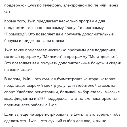
поддержкой 1win по телефону, электронной почте или через
чат.
Кроме того, 1win предлагает несколько программ для
поддержки, включая программу “Бонус” и программу
“Промокод”. Это позволяет вам получать дополнительные
бонусы и скидки на ваши ставки.
1win также предлагает несколько программ для поддержки,
включая программу “Миллион” и программу “Мега-джекпот”.
Это позволяет вам получать дополнительные бонусы и скидки
на ваши ставки.
В целом, 1win – это лучшая букмекерская контора, которая
предлагает широкий спектр услуг для любителей ставок на
спорт. Удобство регистрации, большой выбор ставок, высокие
коэффициенты и 24/7 поддержка – это только некоторые из
преимуществ работы с 1win.
Если вы еще не зарегистрированы в 1win, то это время, чтобы
сделать это. 1win – это лучший выбор для вас, и вы не