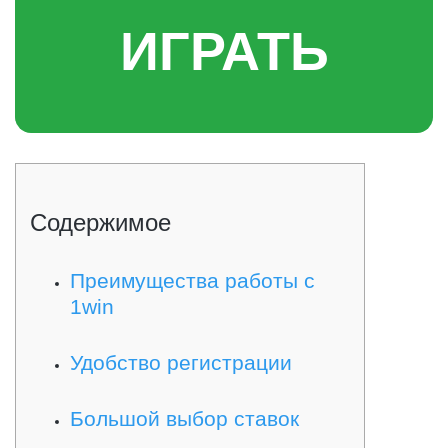
ИГРАТЬ
Содержимое
Преимущества работы с
1win
Удобство регистрации
Большой выбор ставок