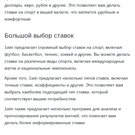
доллары, евро, рубли и другие. Это позволяет вам делать
ставки на спорт в вашей валюте, что является удобным и
комфортным.
Большой выбор ставок
1win предлагает огромный выбор ставок на спорт, включая
футбол, баскетбол, теннис, хоккей и другие. Вы можете делать
ставки на различные виды спорта, включая международные
матчи и национальные чемпионаты.
Кроме того, 1win предлагает несколько типов ставок, включая
точные ставки, коэффициенты и другие. Это позволяет вам
выбрать наиболее подходящий тип ставки, который
соответствует вашим потребностям.
1win также предлагает несколько программ для анализа и
прогнозирования результатов матчей, что помогает вам
делать более информированные ставки.