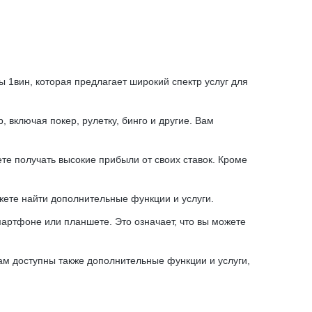
ы 1вин, которая предлагает широкий спектр услуг для
, включая покер, рулетку, бинго и другие. Вам
ете получать высокие прибыли от своих ставок. Кроме
ожете найти дополнительные функции и услуги.
мартфоне или планшете. Это означает, что вы можете
Вам доступны также дополнительные функции и услуги,