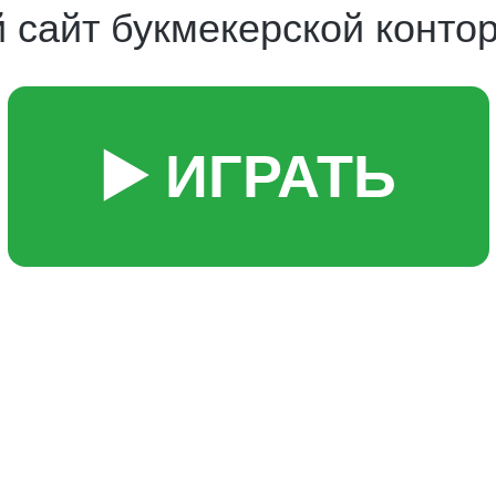
сайт букмекерской конто
▶️ ИГРАТЬ