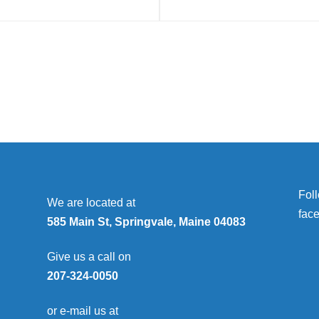
Fol
We are located at
fac
585 Main St, Springvale, Maine 04083
Give us a call on
207-324-0050
or e-mail us at