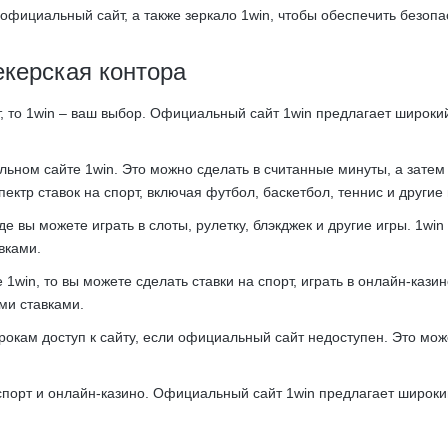
официальный сайт, а также зеркало 1win, чтобы обеспечить безопа
керская контора
, то 1win – ваш выбор. Официальный сайт 1win предлагает широкий 
ном сайте 1win. Это можно сделать в считанные минуты, а затем в
ектр ставок на спорт, включая футбол, баскетбол, теннис и другие
где вы можете играть в слоты, рулетку, блэкджек и другие игры. 1wi
вками.
win, то вы можете сделать ставки на спорт, играть в онлайн-казин
ими ставками.
грокам доступ к сайту, если официальный сайт недоступен. Это мо
спорт и онлайн-казино. Официальный сайт 1win предлагает широкий 