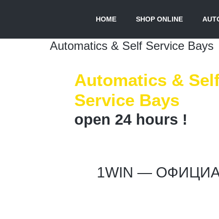
HOME
SHOP ONLINE
AUTO
Automatics & Self Service Bays
Automatics & Sel
Service Bays
open 24 hours !
1WIN — ОФИЦИ