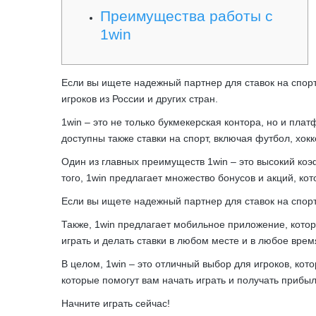
Преимущества работы с
1win
Если вы ищете надежный партнер для ставок на спорт
игроков из России и других стран.
1win – это не только букмекерская контора, но и плат
доступны также ставки на спорт, включая футбол, хокк
Один из главных преимуществ 1win – это высокий коэ
того, 1win предлагает множество бонусов и акций, ко
Если вы ищете надежный партнер для ставок на спорт,
Также, 1win предлагает мобильное приложение, котор
играть и делать ставки в любом месте и в любое врем
В целом, 1win – это отличный выбор для игроков, ко
которые помогут вам начать играть и получать прибыл
Начните играть сейчас!