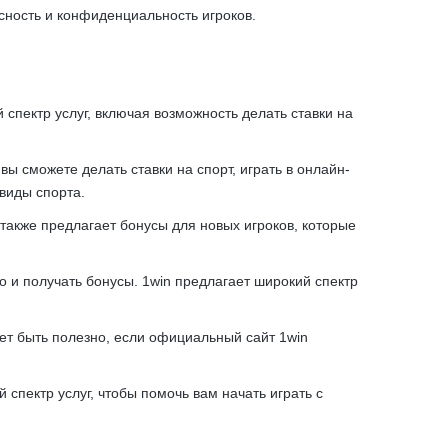
сность и конфиденциальность игроков.
спектр услуг, включая возможность делать ставки на
ы сможете делать ставки на спорт, играть в онлайн-
 виды спорта.
n также предлагает бонусы для новых игроков, которые
о и получать бонусы. 1win предлагает широкий спектр
жет быть полезно, если официальный сайт 1win
спектр услуг, чтобы помочь вам начать играть с