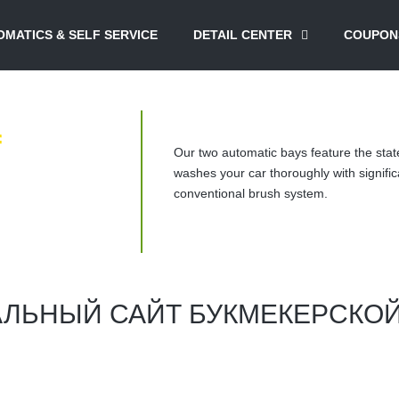
MATICS & SELF SERVICE
DETAIL CENTER
COUPON
f
Our two automatic bays feature the stat
washes your car thoroughly with signific
conventional brush system.
АЛЬНЫЙ САЙТ БУКМЕКЕРСКОЙ