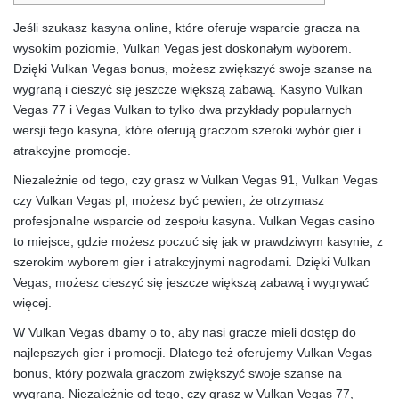
Jeśli szukasz kasyna online, które oferuje wsparcie gracza na
wysokim poziomie, Vulkan Vegas jest doskonałym wyborem.
Dzięki Vulkan Vegas bonus, możesz zwiększyć swoje szanse na
wygraną i cieszyć się jeszcze większą zabawą. Kasyno Vulkan
Vegas 77 i Vegas Vulkan to tylko dwa przykłady popularnych
wersji tego kasyna, które oferują graczom szeroki wybór gier i
atrakcyjne promocje.
Niezależnie od tego, czy grasz w Vulkan Vegas 91, Vulkan Vegas
czy Vulkan Vegas pl, możesz być pewien, że otrzymasz
profesjonalne wsparcie od zespołu kasyna. Vulkan Vegas casino
to miejsce, gdzie możesz poczuć się jak w prawdziwym kasynie, z
szerokim wyborem gier i atrakcyjnymi nagrodami. Dzięki Vulkan
Vegas, możesz cieszyć się jeszcze większą zabawą i wygrywać
więcej.
W Vulkan Vegas dbamy o to, aby nasi gracze mieli dostęp do
najlepszych gier i promocji. Dlatego też oferujemy Vulkan Vegas
bonus, który pozwala graczom zwiększyć swoje szanse na
wygraną. Niezależnie od tego, czy grasz w Vulkan Vegas 77,