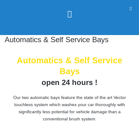
Automatics & Self Service Bays
Automatics & Self Service
Bays
open 24 hours !
Our two automatic bays feature the state of the art Vector
touchless system which washes your car thoroughly with
significantly less potential for vehicle damage than a
conventional brush system.