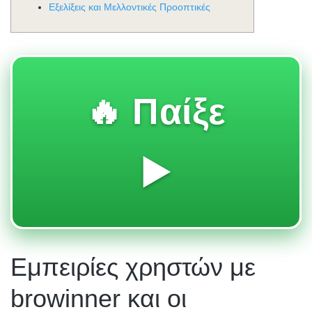
Εξελίξεις και Μελλοντικές Προοπτικές
🔥 Παίξε
▶️
Εμπειρίες χρηστών με
browinner και οι