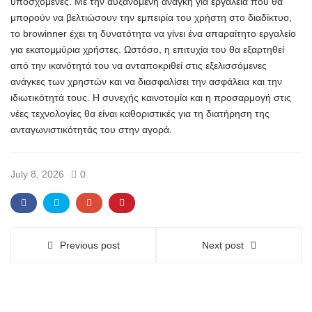
υποσχόμενες. Με την αυξανόμενη ανάγκη για εργαλεία που θα
μπορούν να βελτιώσουν την εμπειρία του χρήστη στο διαδίκτυο,
το browinner έχει τη δυνατότητα να γίνει ένα απαραίτητο εργαλείο
για εκατομμύρια χρήστες. Ωστόσο, η επιτυχία του θα εξαρτηθεί
από την ικανότητά του να ανταποκριθεί στις εξελισσόμενες
ανάγκες των χρηστών και να διασφαλίσει την ασφάλεια και την
ιδιωτικότητά τους. Η συνεχής καινοτομία και η προσαρμογή στις
νέες τεχνολογίες θα είναι καθοριστικές για τη διατήρηση της
ανταγωνιστικότητάς του στην αγορά.
July 8, 2026
0
Previous post
Next post