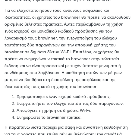
Για να ελαχιστοποιήσουν τους κινδύνους ασφάλειας και
ιδιωτικότητας, οι χρήστες του browinner θα πρέπει να ακολουθούν
ορισμένες βέλτιστες πρακτικές. Αυτές περιλαμβάνουν τη χρήση
ενός ισχυρού και μοναδικού κωδικού πρόσβασης για τον
λογαριασμό τους browinner, την ενεργοποίηση του ελέγχου
ταυτότητας δύο παραγόντων και την αποφυγή χρήσης του
browinner σε δημόσια δίκτυα Wi-Fi. Επιπλέον, οι χρήστες θα
πρέπει να ενημερώνουν τακτικά το browinner στην τελευταία
έκδοση και να είναι προσεκτικοί με τυχόν ύποπτα μηνύματα ή
συνδέσμους που λαμβάνουν. Η υιοθέτηση αυτών των μέτρων
μπορεί να βοηθήσει στη διασφάλιση της ασφάλειας και της
ιδιωτικότητάς τους κατά τη χρήση του browinner.
Χρησιμοποιήστε έναν ισχυρό κωδικό πρόσβασης.
Ενεργοποιήστε τον έλεγχο ταυτότητας δύο παραγόντων.
Αποφύγετε τη χρήση σε δημόσια Wi-Fi.
Ενημερώστε το browinner τακτικά.
Η παραπάνω λίστα παρέχει μια σαφή και συνοπτική καθοδήγηση
για τους χρήστες που επιθυμούν να βελτιώσουν την ασφάλειά