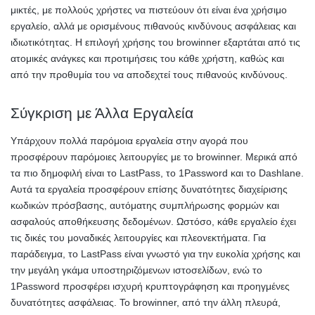
μικτές, με πολλούς χρήστες να πιστεύουν ότι είναι ένα χρήσιμο
εργαλείο, αλλά με ορισμένους πιθανούς κινδύνους ασφάλειας και
ιδιωτικότητας. Η επιλογή χρήσης του browinner εξαρτάται από τις
ατομικές ανάγκες και προτιμήσεις του κάθε χρήστη, καθώς και
από την προθυμία του να αποδεχτεί τους πιθανούς κινδύνους.
Σύγκριση με Άλλα Εργαλεία
Υπάρχουν πολλά παρόμοια εργαλεία στην αγορά που
προσφέρουν παρόμοιες λειτουργίες με το browinner. Μερικά από
τα πιο δημοφιλή είναι το LastPass, το 1Password και το Dashlane.
Αυτά τα εργαλεία προσφέρουν επίσης δυνατότητες διαχείρισης
κωδικών πρόσβασης, αυτόματης συμπλήρωσης φορμών και
ασφαλούς αποθήκευσης δεδομένων. Ωστόσο, κάθε εργαλείο έχει
τις δικές του μοναδικές λειτουργίες και πλεονεκτήματα. Για
παράδειγμα, το LastPass είναι γνωστό για την ευκολία χρήσης και
την μεγάλη γκάμα υποστηριζόμενων ιστοσελίδων, ενώ το
1Password προσφέρει ισχυρή κρυπτογράφηση και προηγμένες
δυνατότητες ασφάλειας. Το browinner, από την άλλη πλευρά,