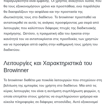
παραγωγικότητα είναι εμφανής. Οι χρήστες αναζητούν λύσεις που
θα τους εξοικονομήσουν χρόνο και προσπάθεια, ενώ παράλληλα
θα διασφαλίζουν την ασφάλεια και την προστασία της
ιδιωτικότητάς τους στο διαδίκτυο. Το browinner προσπαθεί να
ανταποκριθεί σε αυτές τις ανάγκες προσφέροντας μια σειρά από
λειτουργίες που καλύπτουν διάφορες πτυχές της διαδικτυακής
περιήγησης. Ωστόσο, η πραγματική αξία του έγκειται στην
ικανότητά του να ανταποκρίνεται στις προσδοκίες των χρηστών
και να προσφέρει απτά οφέλη στην καθημερινή τους χρήση του
διαδικτύου.
Λειτουργίες και Χαρακτηριστικά του
Browinner
Το browinner διαθέτει μια ποικιλία λειτουργιών που στοχεύουν στη
βελτίωση της εμπειρίας του χρήστη στο διαδίκτυο. Μία από τις
κύριες λειτουργίες του είναι η αυτόματη συμπλήρωση φορμών, η
οποία επιτρέπει στους χρήστες να συμπληρώνουν γρήγορα και
εύκολα πληροφορίες σε διάφορες ιστοσελίδες. Αυτό εξοικονομεί