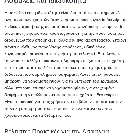
Ασφάλεια και Ιδιωτικότητα
Η ασφάλεια και η ιδιωτικότητα είναι δύο από τις πιο σημαντικές
ανησυχίες των χρηστών όταν χρησιμοποιούν εργαλεία διαχείρισης
κωδικών πρόσβασης και αυτόματης συμπλήρωσης φορμών. Το
browinner χρησιμοποιεί κρυπτογράφηση για την προστασία των
δεδομένων που αποθηκεύει, αλλά δεν είναι αδιαπέραστο. Υπάρχει
πάντα ο κίνδυνος παραβίασης ασφάλειας, ειδικά εάν ο
λογαριασμός browinner του χρήστη παραβιαστεί. Επιπλέον, το
browinner συλλέγει ορισμένες πληροφορίες σχετικά με τη χρήση
του, όπως τις ιστοσελίδες που επισκέπτεται ο χρήστης και τα
δεδομένα που συμπληρώνει σε φόρμες. Αυτές οι πληροφορίες
μπορούν να χρησιμοποιηθούν για τη βελτίωση του εργαλείου,
αλλά μπορούν επίσης να χρησιμοποιηθούν για στοχευμένη
διαφήμιση ή για άλλους σκοπούς που ο χρήστης δεν εγκρίνει.
Είναι σημαντικό για τους χρήστες να διαβάζουν προσεκτικά την
πολιτική απορρήτου του browinner και να κατανοούν πώς
χρησιμοποιούνται τα δεδομένα τους.
Βέλτιστες Πρακτικές για την Ασφάλεια